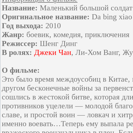
Название:
Маленький большой солдат
Оригинальное название:
Da bing xiao 
Год выхода:
2010
Жанр:
боевик, комедия, приключения
Режиссер:
Шенг Динг
В ролях:
Джеки Чан
, Ли-Хом Ванг, Ж
О фильме:
Это было время междоусобиц в Китае, 
другом бесконечные войны за первенс
сошлись в жестокой битве, которая дли
противников уцелели — молодой благо
славе, и простой воин — ловкач и хитр
именно воевать…Теперь ему выпала ре
вражеского военачальника в плен. Есл