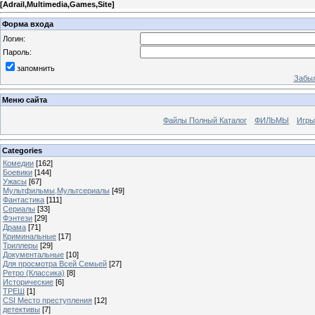
[
Adrail,Multimedia,Games,Site
]
Форма входа
Логин:
Пароль:
запомнить
Забыл
Меню сайта
Файлы Полный Каталог
ФИЛЬМЫ
Игры
Categories
Комедии
[162]
Боевики
[144]
Ужасы
[67]
Мультфильмы,Мультсериалы
[49]
Фантастика
[111]
Сериалы
[33]
Фэнтези
[29]
Драма
[71]
Криминальные
[17]
Триллеры
[29]
Документальные
[10]
Для просмотра Всей Семьей
[27]
Ретро (Классика)
[8]
Исторические
[6]
ТРЕШ
[1]
CSI Место преступления
[12]
детективы
[7]