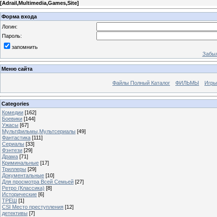
[
Adrail,Multimedia,Games,Site
]
Форма входа
Логин:
Пароль:
запомнить
Забыл
Меню сайта
Файлы Полный Каталог
ФИЛЬМЫ
Игры
Categories
Комедии
[162]
Боевики
[144]
Ужасы
[67]
Мультфильмы,Мультсериалы
[49]
Фантастика
[111]
Сериалы
[33]
Фэнтези
[29]
Драма
[71]
Криминальные
[17]
Триллеры
[29]
Документальные
[10]
Для просмотра Всей Семьей
[27]
Ретро (Классика)
[8]
Исторические
[6]
ТРЕШ
[1]
CSI Место преступления
[12]
детективы
[7]