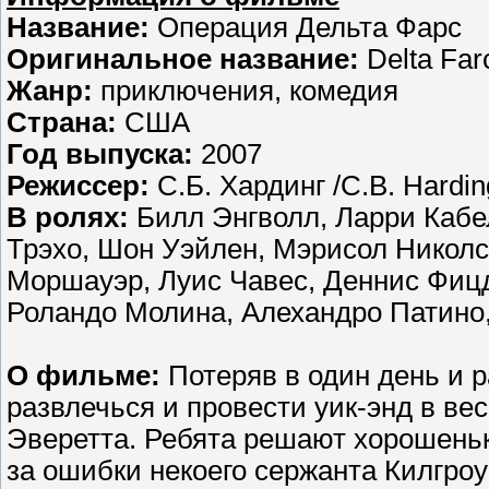
Название:
Операция Дельта Фарс
Оригинальное название:
Delta Far
Жанр:
приключения, комедия
Страна:
США
Год выпуска:
2007
Режиссер:
С.Б. Хардинг /C.B. Hardin
В ролях:
Билл Энгволл, Ларри Кабе
Трэхо, Шон Уэйлен, Мэрисол Николс,
Моршауэр, Луис Чавес, Деннис Фиц
Роландо Молина, Алехандро Патино
О фильме:
Потеряв в один день и 
развлечься и провести уик-энд в ве
Эверетта. Ребята решают хорошеньк
за ошибки некоего сержанта Килгроу