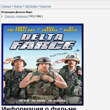
Главная
»
Файлы
»
ФИЛЬМЫ
»
Комедии
Операция-Дельта Фарс
[ ·
Скачать удаленно
(743.2 Mb) ]
Информация о фильме