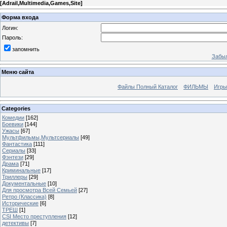
[
Adrail,Multimedia,Games,Site
]
Форма входа
Логин:
Пароль:
запомнить
Забыл
Меню сайта
Файлы Полный Каталог
ФИЛЬМЫ
Игры
Categories
Комедии
[162]
Боевики
[144]
Ужасы
[67]
Мультфильмы,Мультсериалы
[49]
Фантастика
[111]
Сериалы
[33]
Фэнтези
[29]
Драма
[71]
Криминальные
[17]
Триллеры
[29]
Документальные
[10]
Для просмотра Всей Семьей
[27]
Ретро (Классика)
[8]
Исторические
[6]
ТРЕШ
[1]
CSI Место преступления
[12]
детективы
[7]