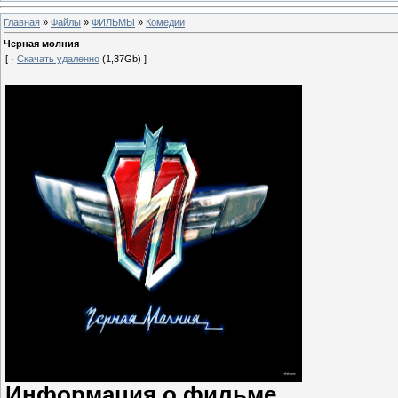
Главная
»
Файлы
»
ФИЛЬМЫ
»
Комедии
Черная молния
[ ·
Скачать удаленно
(1,37Gb) ]
Информация о фильме