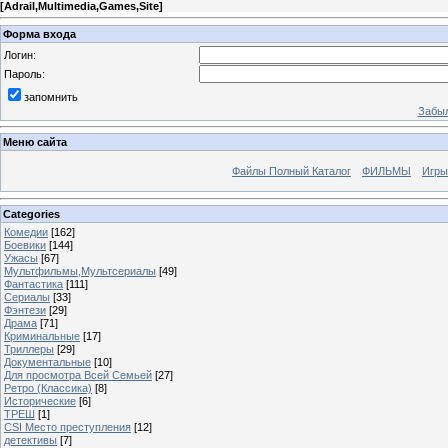
[
Adrail,Multimedia,Games,Site
]
Форма входа
Логин:
Пароль:
запомнить
Забыл
Меню сайта
Файлы Полный Каталог
ФИЛЬМЫ
Игры
Categories
Комедии
[162]
Боевики
[144]
Ужасы
[67]
Мультфильмы,Мультсериалы
[49]
Фантастика
[111]
Сериалы
[33]
Фэнтези
[29]
Драма
[71]
Криминальные
[17]
Триллеры
[29]
Документальные
[10]
Для просмотра Всей Семьей
[27]
Ретро (Классика)
[8]
Исторические
[6]
ТРЕШ
[1]
CSI Место преступления
[12]
детективы
[7]