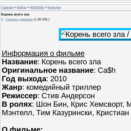
Главная
»
Файлы
»
ФИЛЬМЫ
»
Комедии
Корень всего зла
[ ·
Скачать удаленно
(1.36 GB) ]
Информация о фильме
Название
: Корень всего зла
Оригинальное название
: Ca$h
Год выхода
: 2010
Жанр
: комедийный триллер
Режиссер
: Стив Андерсон
В ролях
: Шон Бин, Крис Хемсворт,
Мэнтелл, Тим Казурински, Кристиан
О фильме: