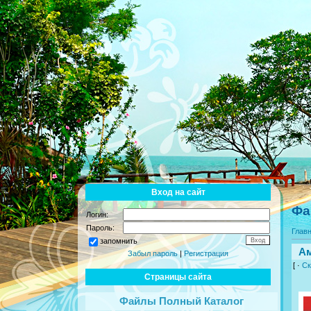
Вход на сайт
Фа
Логин:
Пароль:
Глав
запомнить
Ам
Забыл пароль
|
Регистрация
[ ·
Ск
Страницы сайта
Файлы Полный Каталог