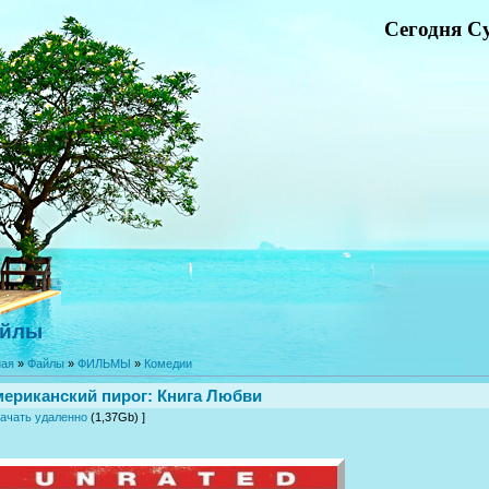
Сегодня Су
йлы
ная
»
Файлы
»
ФИЛЬМЫ
»
Комедии
ериканский пирог: Книга Любви
ачать удаленно
(1,37Gb) ]