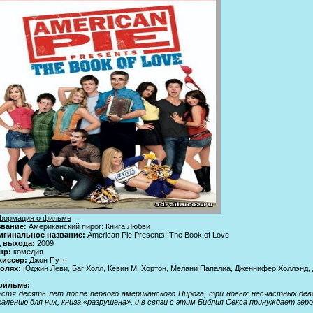
формация о фильме
звание:
Американский пирог: Книга Любви
игинальное название:
American Pie Presents: The Book of Love
д выхода:
2009
нр:
комедия
жисcер:
Джон Путч
ролях:
Юджин Леви, Баг Холл, Кевин М. Хортон, Мелани Папалиа, Дженнифер Холлэнд,
фильме:
стя десять лет после первого американского Пирога, три новых несчастных дев
алению для них, книга «разрушена», и в связи с этим Библия Секса принуждает ге