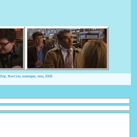
Drip
,
Фэнтэзи
,
комедии
,
new
,
2009