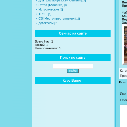
Для просмотра Всей Семьей
[27]
Вы
Ретро (Классика)
[8]
Пр
Исторические
[6]
Фа
ТРЕШ
[1]
Ка
CSI Место преступления
[12]
Ви
Зву
детективы
[7]
Сейчас на сайте
Всего Нас:
1
Гостей:
1
Пользователей:
0
Поиск по сайту
Кате
Про
Курс Валют
Всег
Имя 
Email