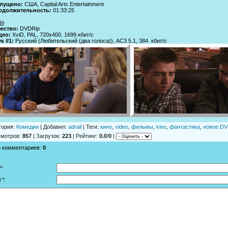
пущено:
США, Capital Arts Entertainment
одолжительность:
01:33:25
йл
чество:
DVDRip
део:
XviD, PAL, 720x400, 1699 кбит/с
к #1:
Русский (Любительский (два голоса)), AC3 5.1, 384 кбит/с
гория
:
Комедии
|
Добавил
:
adrail
|
Теги
:
кино
,
video
,
фильмы
,
kino
,
фантастика
,
новое.DV
смотров
:
857
|
Загрузок
:
223
|
Рейтинг
:
0.0
/
0
|
о комментариев
:
0
*:
 *: