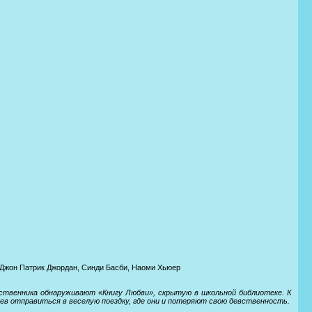
 Джон Патрик Джордан, Синди Басби, Наоми Хьюер
ственника обнаруживают «Книгу Любви», скрытую в школьной библиотеке. К
роев отправиться в веселую поездку, где они и потеряют свою девственность.