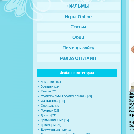
ФИЛЬМЫ
Игры Online
Статьи
Обои
Помощь сайту
Радио ОН ЛАЙН
Файлы в категории
Комедии
[162]
Боевики
[144]
Ужасы
[67]
Ин
Мультфильмы,Мультсериалы
[49]
На
Ор
Фантастика
[111]
Го
Сериалы
[33]
Жа
Фэнтези
[29]
Ре
В 
Драма
[71]
Криминальные
[17]
О 
Триллеры
[29]
Спу
сож
Документальные
[10]