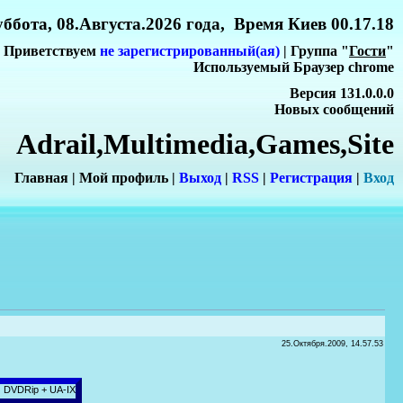
ббота, 08.Августа.2026 года, Время Киев 00.17.18
Приветствуем
не зарегистрированный(ая)
| Группа "
Гости
"
Используемый Браузер chrome
Версия 131.0.0.0
Новых сообщений
Adrail,Multimedia,Games,Site
Главная
|
Мой профиль
|
Выход
|
RSS
|
Регистрация
|
Вхо
д
25.Октября.2009, 14.57.53