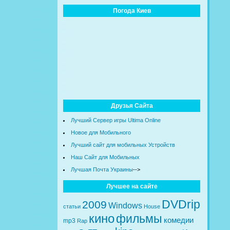
Погода Киев
Друзья Сайта
Лучший Сервер игры Ultima Online
Новое для Мобильного
Лучший сайт для мобильных Устройств
Наш Сайт для Мобильных
Лучшая Почта Украины
-->
Лучшее на сайте
DVDrip
2009
Windows
статьи
House
кино
фильмы
комедии
mp3
Rap