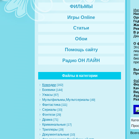
ФИЛЬМЫ
Ин
На
Игры Online
Ор
Го
Жа
Статьи
Ре
В 
Джи
Обои
О 
Это
Помощь сайту
ли
экс
био
Радио ОН ЛАЙН
пре
Вы
Пр
Файлы в категории
Фа
Фо
Комедии
[162]
Кач
Боевики
[144]
Ви
Ужасы
[67]
Ау
Ра
Мультфильмы,Мультсериалы
[49]
Фантастика
[111]
Сериалы
[33]
Фэнтези
[29]
Драма
[71]
Кате
Криминальные
[17]
Про
Триллеры
[29]
Всег
Документальные
[10]