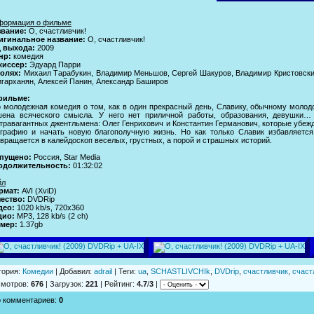
формация о фильме
звание:
О, счастливчик!
игинальное название:
О, счастливчик!
д выхода:
2009
нр:
комедия
жисcер:
Эдуард Парри
ролях:
Михаил Тарабукин, Владимир Меньшов, Сергей Шакуров, Владимир Кристовский
гарханян, Алексей Панин, Александр Баширов
фильме:
 молодежная комедия о том, как в один прекрасный день, Славику, обычному молод
шена всяческого смысла. У него нет приличной работы, образования, девушки
травагантных джентльмена: Олег Генрихович и Константин Германович, которые убеж
графию и начать новую благополучную жизнь. Но как только Славик избавляется
вращается в калейдоскоп веселых, грустных, а порой и страшных историй.
пущено:
Россия, Star Media
одолжительность:
01:32:02
йл
рмат:
AVI (XviD)
ество:
DVDRip
део:
1020 kb/s, 720x360
дио:
MP3, 128 kb/s (2 ch)
змер:
1.37gb
гория
:
Комедии
|
Добавил
:
adrail
|
Теги
:
ua
,
SCHASTLIVCHIk
,
DVDrip
,
счастливчик
,
счаст
смотров
:
676
|
Загрузок
:
221
|
Рейтинг
:
4.7
/
3
|
о комментариев
:
0