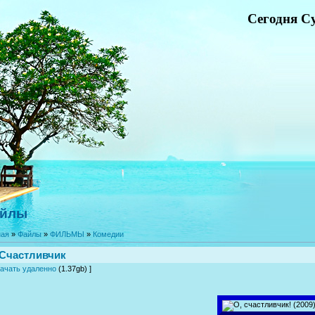
Сегодня Су
йлы
ная
»
Файлы
»
ФИЛЬМЫ
»
Комедии
Счастливчик
ачать удаленно
(1.37gb) ]