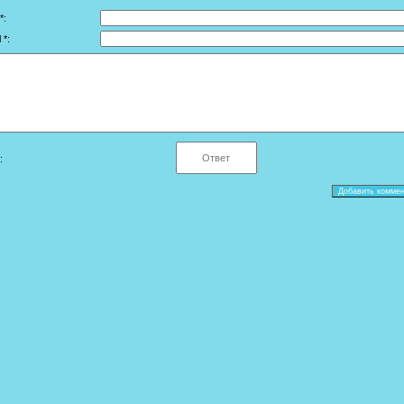
*:
 *:
: