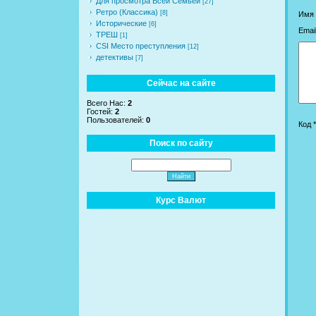
Для просмотра Всей Семьей
[27]
Ретро (Классика)
[8]
Имя 
Исторические
[6]
Email
ТРЕШ
[1]
CSI Место преступления
[12]
детективы
[7]
Сейчас на сайте
Всего Нас:
2
Гостей:
2
Пользователей:
0
Код *
Поиск по сайту
Курс Валют