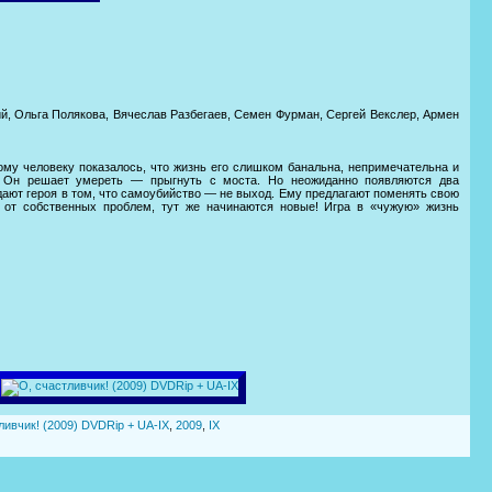
, Ольга Полякова, Вячеслав Разбегаев, Семен Фурман, Сергей Векслер, Армен
ому человеку показалось, что жизнь его слишком банальна, непримечательна и
… Он решает умереть — прыгнуть с моста. Но неожиданно появляются два
дают героя в том, что самоубийство — не выход. Ему предлагают поменять cвою
 от собственных проблем, тут же начинаются новые! Игра в «чужую» жизнь
ливчик! (2009) DVDRip + UA-IX
,
2009
,
IX