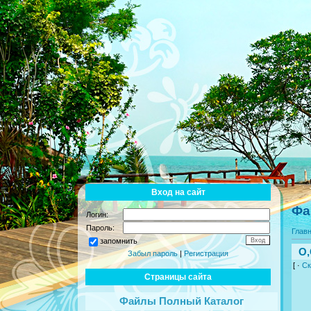
Вход на сайт
Фа
Логин:
Пароль:
Глав
запомнить
О,
Забыл пароль
|
Регистрация
[ ·
Ск
Страницы сайта
Файлы Полный Каталог