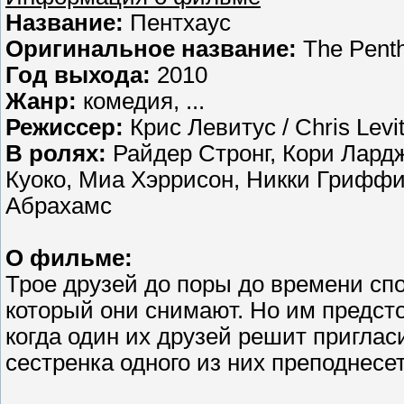
Название:
Пентхаус
Оригинальное название:
The Pent
Год выхода:
2010
Жанр:
комедия, ...
Режиссер:
Крис Левитус / Chris Levi
В ролях:
Райдер Стронг, Кори Лард
Куоко, Миа Хэррисон, Никки Грифф
Абрахамс
О фильме:
Трое друзей до поры до времени сп
который они снимают. Но им предст
когда один их друзей решит приглас
сестренка одного из них преподнес