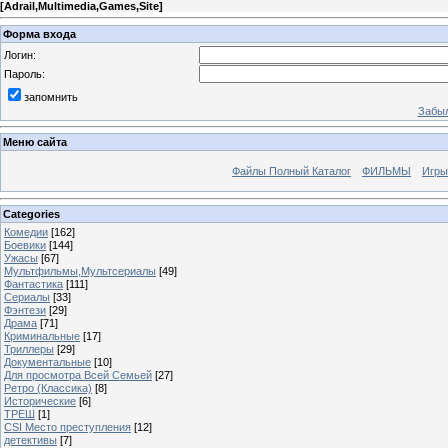
[
Adrail,Multimedia,Games,Site
]
Форма входа
Логин:
Пароль:
запомнить
Забыл
Меню сайта
Файлы Полный Каталог
ФИЛЬМЫ
Игры
Categories
Комедии
[162]
Боевики
[144]
Ужасы
[67]
Мультфильмы,Мультсериалы
[49]
Фантастика
[111]
Сериалы
[33]
Фэнтези
[29]
Драма
[71]
Криминальные
[17]
Триллеры
[29]
Документальные
[10]
Для просмотра Всей Семьей
[27]
Ретро (Классика)
[8]
Исторические
[6]
ТРЕШ
[1]
CSI Место преступления
[12]
детективы
[7]