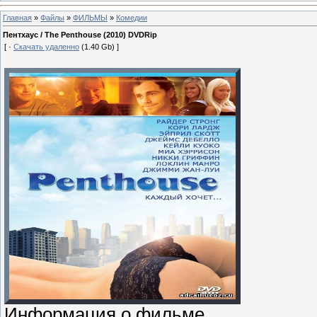
Главная
»
Файлы
»
ФИЛЬМЫ
»
Комедии
Пентхаус / The Penthouse (2010) DVDRip
[ ·
Скачать удаленно
(1.40 Gb) ]
Информация о фильме