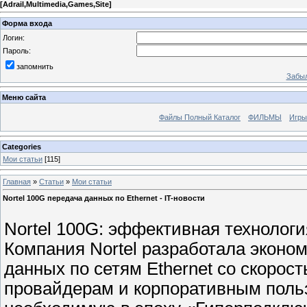
[
Adrail,Multimedia,Games,Site
]
Форма входа
Логин:
Пароль:
запомнить
Забыл
Меню сайта
Файлы Полный Каталог
ФИЛЬМЫ
Игры
Categories
Мои статьи
[115]
Главная
»
Статьи
»
Мои статьи
Nortel 100G передача данных по Ethernet - IT-новости
Nortel 100G: эффективная технологи
Компания Nortel разработала эконо
данных по сетям Ethernet со скорост
провайдерам и корпоративным польз