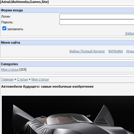
[
Adrail,Multimedia,Games,Site
]
Форма входа
Логин:
Пароль:
запомнить
Забыл
Меню сайта
Файлы Полный Каталог
ФИЛЬМЫ
Игры
Categories
Мои статьи
[115]
Главная
»
Статьи
»
Мои статьи
Автомобили будущего: самые необычные изобретения