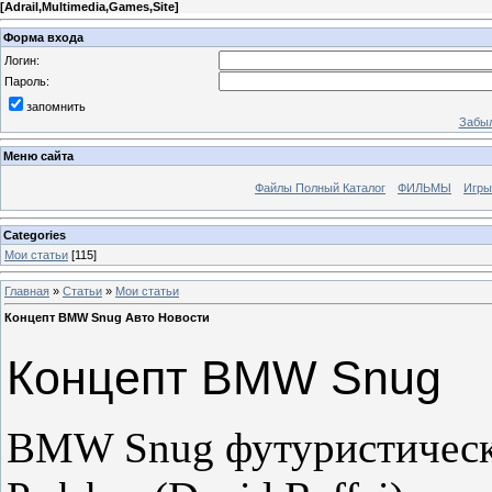
[
Adrail,Multimedia,Games,Site
]
Форма входа
Логин:
Пароль:
запомнить
Забыл
Меню сайта
Файлы Полный Каталог
ФИЛЬМЫ
Игры
Categories
Мои статьи
[115]
Главная
»
Статьи
»
Мои статьи
Концепт BMW Snug Авто Новости
Концепт BMW Snug
BMW Snug футуристическ