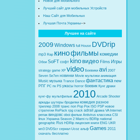
Новое для Мобильного
Лучший сайт для мобильных Устройств
Наш Сайт для Мобильных
Лучшая Почта Украины
-->
Лучшее на сайте
DVDrip
2009
Windows
full
House
кино
фильмы
комедии
mp3
Rap
kino
видео
SoFT
Игры
Films
софт
Обои
video
avi
strategy
game
XP
Боевики
2007
новинки
Seven
Se7en
Movie
мультики
анимация
фантастика
new
Music
музыка
Trance
Dance
боевик
РПГ
ужасы
PC
пк
PS
horror
Кунг
драки
2010
кунг-фу
мультфильм
Arcade
Shooter
комедия
разное
аркады
шутеры
бродилки
триллер
2008
транс
поп
Pop
Рок
ISO
PSP
новое
adrail
стратегии
RePack
rpg
crack
драма
VA
Internet
виндовс
репак
oboi
фильм
Antivirus
классика
CSI
linux
Украина
Season 2
Miami
ru
BDRip
national
Rus
geographic
HDRip
лицензия
книги
ENG
UKR
Games
2011
мп3
DVDScr
сериал
Ucoz
альф
скачать бесплатно