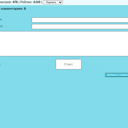
смотров
:
476
|
Рейтинг
:
0.0
/
0
|
о комментариев
:
0
*:
 *:
: