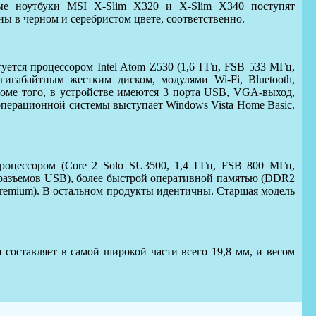
ые
ноутбуки MSI X-Slim X320 и X-Slim X340 поступят
ны в черном и серебристом цвете, соответственно.
туется процессором Intel Atom Z530 (1,6 ГГц, FSB 533 МГц,
-гигабайтным
жестким диском, модулями Wi-Fi, Bluetooth,
оме того, в устройстве имеются 3 порта USB, VGA-выход,
 операционной системы выступает Windows Vista Home Basic.
роцессором (Core 2 Solo SU3500, 1,4 ГГц, FSB 800 МГц,
 разъемов USB), более быстрой оперативной памятью (DDR2
remium). В остальном продукты идентичны. Старшая модель
составляет в самой широкой части всего 19,8 мм, и весом