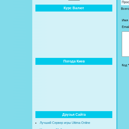
Про
Курс Валют
Всег
Имя 
Email
Погода Киев
Код *
Друзья Сайта
Лучший Сервер игры Ultima Online