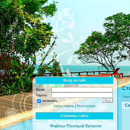
Вход на сайт
Ст
Логин:
Пароль:
Глав
запомнить
Св
Забыл пароль
|
Регистрация
Страницы сайта
Файлы Полный Каталог