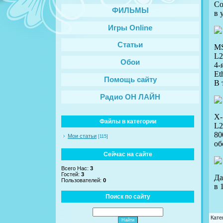
Со
ФИЛЬМЫ
в 
Игры Online
Статьи
MS
L2
Обои
4-
Et
Помощь сайту
В 
Радио ОН ЛАЙН
X-
Файлы в категории
L2
80
Мои статьи
[115]
об
Сейчас на сайте
Всего Нас:
3
Гостей:
3
Да
Пользователей:
0
в 1
Поиск по сайту
Кате