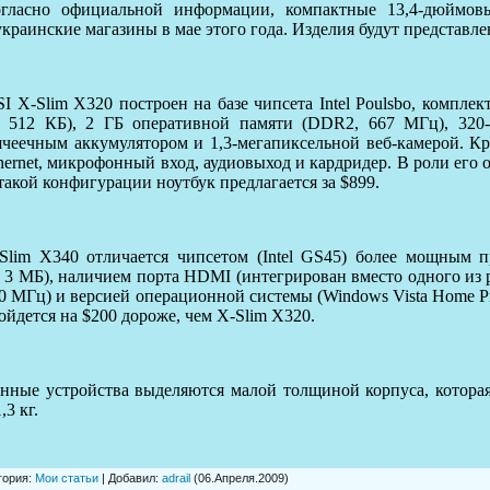
гласно официальной информации, компактные 13,
4-дюймов
украинские магазины в мае этого года. Изделия будут представле
I X-Slim X320 построен на базе чипсета Intel Poulsbo, комплек
 512 КБ), 2 ГБ оперативной памяти (DDR2, 667 МГц),
320
ячеечным
аккумулятором и 1,
3-мегапиксельной
веб-камерой. Кр
hernet, микрофонный вход, аудиовыход и кардридер. В роли его
такой конфигурации ноутбук предлагается за $899.
Slim X340 отличается чипсетом (Intel GS45) более мощным п
 3 МБ), наличием порта HDMI (интегрирован вместо одного из
0 МГц) и версией операционной системы (Windows Vista Home P
ойдется на $200 дороже, чем X-Slim X320.
нные устройства выделяются малой толщиной корпуса, которая 
,3 кг.
гория
:
Мои статьи
|
Добавил
:
adrail
(06.Апреля.2009)