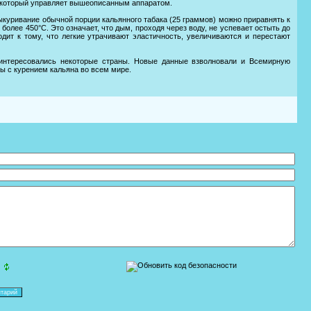
, который управляет вышеописанным аппаратом.
ыкуривание обычной порции кальянного табака (25 граммов) можно приравнять к
более 450°С. Это означает, что дым, проходя через воду, не успевает остыть до
дит к тому, что легкие утрачивают эластичность, увеличиваются и перестают
аинтересовались некоторые страны. Новые данные взволновали и Всемирную
ы с курением кальяна во всем мире.