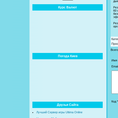
дым
Курс Валют
Рез
60 
без
эфф
Ре
орг
Кате
Про
Всег
Погода Киев
Имя 
Email
Код *
Друзья Сайта
Лучший Сервер игры Ultima Online