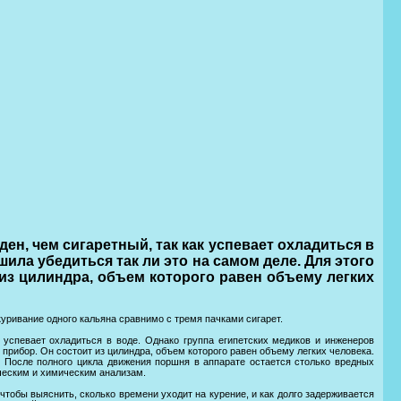
ен, чем сигаретный, так как успевает охладиться в
ила убедиться так ли это на самом деле. Для этого
из цилиндра, объем которого равен объему легких
куривание одного кальяна сравнимо с тремя пачками сигарет.
 успевает охладиться в воде. Однако группа египетских медиков и инженеров
 прибор. Он состоит из цилиндра, объем которого равен объему легких человека.
 После полного цикла движения поршня в аппарате остается столько вредных
ическим и химическим анализам.
чтобы выяснить, сколько времени уходит на курение, и как долго задерживается