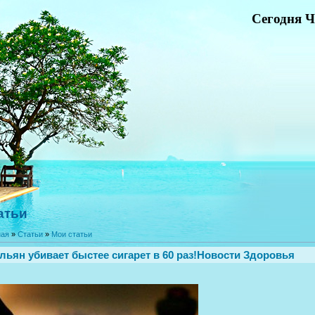
Сегодня Ч
атьи
ная
»
Статьи
»
Мои статьи
льян убивает быстее сигарет в 60 раз!Новости Здоровья