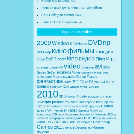
Новое для Мобильного
Лучший сайт для мобильных Устройств
Наш Сайт для Мобильных
Лучшая Почта Украины
-->
Лучшее на сайте
DVDrip
2009
Windows
full
House
кино
фильмы
комедии
mp3
Rap
kino
видео
SoFT
Игры
Films
софт
Обои
video
avi
strategy
game
XP
Боевики
2007
новинки
Seven
Se7en
Movie
comedy
мультики
Music
музыка
анимация
Dance
Trance
фантастика
new
РПГ
ужасы
PC
пк
PS
horror
боевик
кунг-фу
Кунг
драки
мультфильм
2010
3D
Shooter
Arcade
аркады
шутеры
комедия
разное
триллер
2008
транс
поп
Pop
Рок
adrail
ISO
PSP
новое
стратегии
RePack
rpg
crack
виндовс
драма
VA
Internet
фильм
Antivirus
классика
CSI
linux
Украина
Season 2
Скачать
BDRip
Rus
national geographic
мелодрама
HDRip
лицензия
книги
ENG
UKR
мп3
DVDScr
сериал
Ucoz
альф
Games
2011
скачать бесплатно
Мартин
Лоуренс