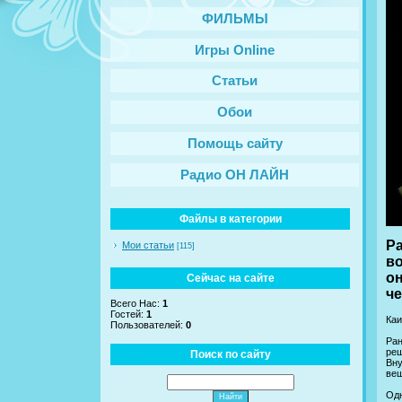
ФИЛЬМЫ
Игры Online
Статьи
Обои
Помощь сайту
Радио ОН ЛАЙН
Файлы в категории
Ра
Мои статьи
[115]
во
о
Сейчас на сайте
че
Всего Нас:
1
Гостей:
1
Каи
Пользователей:
0
Ран
реш
Поиск по сайту
Вну
вещ
Одн