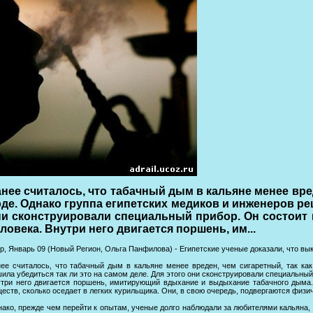
нее считалось, что табачный дым в кальяне менее вред
де. Однако группа египетских медиков и инженеров реш
ни сконструировали специальный прибор. Он состоит 
ловека. Внутри него двигается поршень, им...
р, Январь 09 (Новый Регион, Ольга Панфилова) - Египетские ученые доказали, что вы
ее считалось, что табачный дым в кальяне менее вреден, чем сигаретный, так как
ила убедиться так ли это на самом деле. Для этого они сконструировали специальный
три него двигается поршень, имитирующий вдыхание и выдыхание табачного дыма.
еств, сколько оседает в легких курильщика. Они, в свою очередь, подвергаются физ
ако, прежде чем перейти к опытам, ученые долго наблюдали за любителями кальяна, 