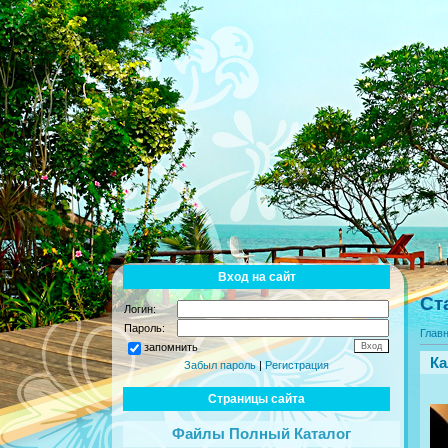
Вход на сайт
Ст
Логин:
Пароль:
Глав
запомнить
Ка
Забыл пароль
|
Регистрация
Страницы сайта
Файлы Полный Каталог