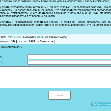
 в легких после затяжки. Затем полученные данные обработали и ввели в компьютер
ультаты оказались неутешительными, пишет "Утро.ру". Исследования показали, что в
сигаретам. Ко всему прочему выяснилось, что температура тлеющего угля составляет 
опасной температуры. А его постоянное вдыхание в размере 500-600 куб. см приво
ективно избавляться от вредных веществ.
зультатами исследований египетских ученых, а также их новым аппаратом уже з
анизацию здравоохранения. Ввиду этого многие поспешили назвать это началом борьб
гория
:
Мои статьи
|
Добавил
:
adrail
(20.Февраля.2009)
смотров
:
567
|
Рейтинг
:
0.0
/
0
|
о комментариев
:
0
*:
 *:
: