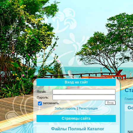
Вход на сайт
Ст
Логин:
Пароль:
Глав
запомнить
Go
Забыл пароль
|
Регистрация
Страницы сайта
Файлы Полный Каталог
NA