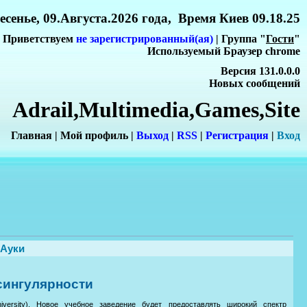
сенье, 09.Августа.2026 года, Время Киев 09.18.25
Приветствуем
не зарегистрированный(ая)
| Группа "
Гости
"
Используемый Браузер chrome
Версия 131.0.0.0
Новых сообщений
Adrail,Multimedia,Games,Site
Главная
|
Мой профиль
|
Выход
|
RSS
|
Регистрация
|
Вхо
д
НАуки
сингулярности
iversity). Новое учебное заведение будет предоставлять широкий спектр