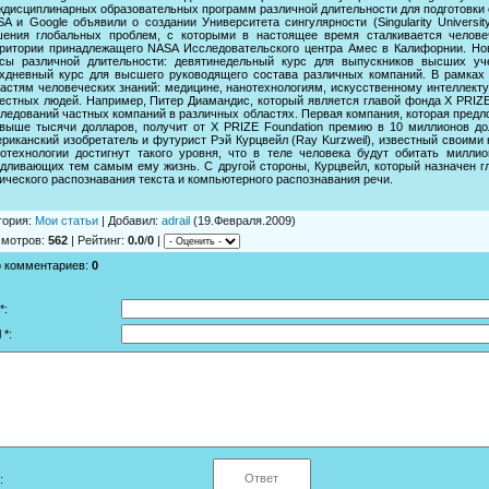
дисциплинарных образовательных программ различной длительности для подготовки
A и Google объявили о создании Университета сингулярности (Singularity Universi
шения глобальных проблем, с которыми в настоящее время сталкивается человеч
ритории принадлежащего NASA Исследовательского центра Амес в Калифорнии. Но
рсы различной длительности: девятинедельный курс для выпускников высших уч
хдневный курс для высшего руководящего состава различных компаний. В рамках
астям человеческих знаний: медицине, нанотехнологиям, искусственному интеллекту
естных людей. Например, Питер Диамандис, который является главой фонда X PRIZ
ледований частных компаний в различных областях. Первая компания, которая предл
выше тысячи долларов, получит от X PRIZE Foundation премию в 10 миллионов дол
риканский изобретатель и футурист Рэй Курцвейл (Ray Kurzweil), известный своим
отехнологии достигнут такого уровня, что в теле человека будут обитать милли
дливающих тем самым ему жизнь. С другой стороны, Курцвейл, который назначен гл
ического распознавания текста и компьютерного распознавания речи.
гория
:
Мои статьи
|
Добавил
:
adrail
(19.Февраля.2009)
смотров
:
562
|
Рейтинг
:
0.0
/
0
|
о комментариев
:
0
*:
 *:
: