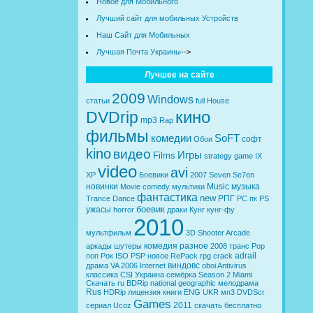
Новое для Мобильного
Лучший сайт для мобильных Устройств
Наш Сайт для Мобильных
Лучшая Почта Украины
-->
Лучшее на сайте
2009
Windows
статьи
full
House
кино
DVDrip
mp3
Rap
фильмы
комедии
SoFT
софт
Обои
kino
видео
Игры
Films
strategy
game
IX
video
avi
XP
Боевики
2007
Seven
Se7en
новинки
Music
музыка
Movie
comedy
мультики
фантастика
new
РПГ
Trance
Dance
PC
пк
PS
боевик
ужасы
horror
драки
Кунг
кунг-фу
2010
мультфильм
3D
Shooter
Arcade
комедия
разное
аркады
шутеры
2008
транс
Pop
adrail
поп
Рок
ISO
PSP
новое
RePack
rpg
crack
виндовс
драма
VA
2006
Internet
oboi
Antivirus
классика
CSI
Украина
семёрка
Season 2
Miami
Скачать
ru
BDRip
national geographic
мелодрама
Rus
HDRip
лицензия
книги
ENG
UKR
мп3
DVDScr
Games
2011
сериал
Ucoz
скачать бесплатно