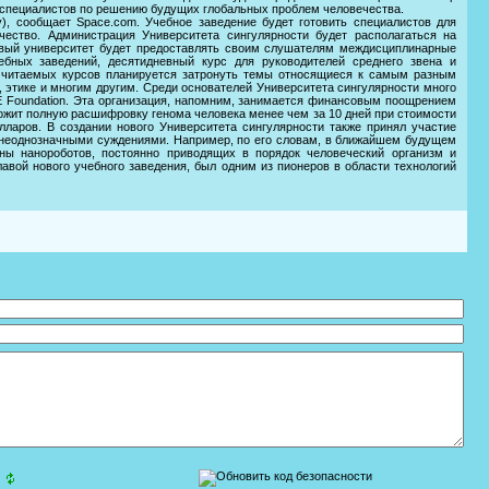
 специалистов по решению будущих глобальных проблем человечества.
ty), сообщает Space.com. Учебное заведение будет готовить специалистов для
ество. Администрация Университета сингулярности будет располагаться на
вый университет будет предоставлять своим слушателям междисциплинарные
ебных заведений, десятидневный курс для руководителей среднего звена и
 читаемых курсов планируется затронуть темы относящиеся к самым разным
, этике и многим другим. Среди основателей Университета сингулярности много
E Foundation. Эта организация, напомним, занимается финансовым поощрением
ожит полную расшифровку генома человека менее чем за 10 дней при стоимости
ларов. В создании нового Университета сингулярности также принял участие
и неоднозначными суждениями. Например, по его словам, в ближайшем будущем
оны нанороботов, постоянно приводящих в порядок человеческий организм и
авой нового учебного заведения, был одним из пионеров в области технологий