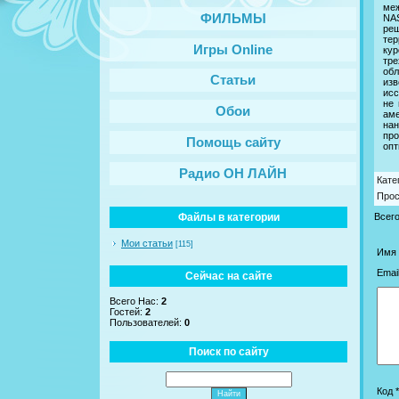
меж
ФИЛЬМЫ
NAS
ре
тер
Игры Online
ку
тре
обл
Статьи
изв
исс
не 
Обои
аме
нан
про
Помощь сайту
опт
Радио ОН ЛАЙН
Кате
Про
Файлы в категории
Всег
Мои статьи
[115]
Имя 
Email
Сейчас на сайте
Всего Нас:
2
Гостей:
2
Пользователей:
0
Поиск по сайту
Код *