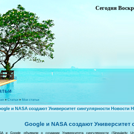
Сегодня Воскре
атьи
ная
»
Статьи
»
Мои статьи
ogle и NASA создают Университет сингулярности Новости 
Google и NASA создают Университет 
SA и Google объявили о создании Университета сингулярности (Singularity Un