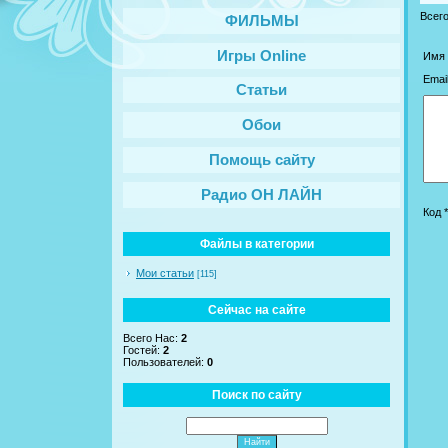
Всег
ФИЛЬМЫ
Игры Online
Имя 
Email
Статьи
Обои
Помощь сайту
Радио ОН ЛАЙН
Код *
Файлы в категории
Мои статьи
[115]
Сейчас на сайте
Всего Нас:
2
Гостей:
2
Пользователей:
0
Поиск по сайту