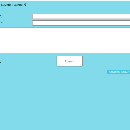
о комментариев
:
0
*:
 *:
: