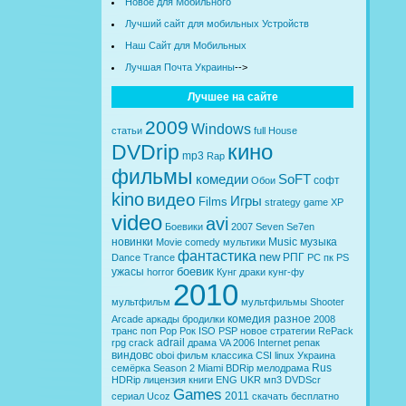
Новое для Мобильного
Лучший сайт для мобильных Устройств
Наш Сайт для Мобильных
Лучшая Почта Украины
-->
Лучшее на сайте
2009
Windows
статьи
full
House
кино
DVDrip
mp3
Rap
фильмы
комедии
SoFT
софт
Обои
kino
видео
Игры
Films
strategy
game
XP
video
avi
Боевики
2007
Seven
Se7en
новинки
Music
музыка
Movie
comedy
мультики
фантастика
new
РПГ
Dance
Trance
PC
пк
PS
боевик
ужасы
horror
Кунг
драки
кунг-фу
2010
мультфильм
мультфильмы
Shooter
комедия
разное
Arcade
аркады
бродилки
2008
транс
поп
Pop
Рок
ISO
PSP
новое
стратегии
RePack
adrail
rpg
crack
драма
VA
2006
Internet
репак
виндовс
oboi
фильм
классика
CSI
linux
Украина
Rus
семёрка
Season 2
Miami
BDRip
мелодрама
HDRip
лицензия
книги
ENG
UKR
мп3
DVDScr
Games
2011
сериал
Ucoz
скачать бесплатно