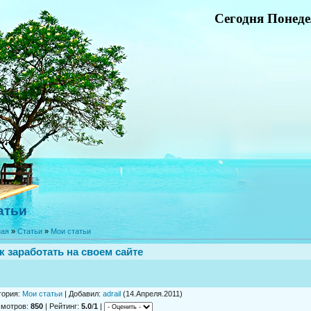
Сегодня Понеде
атьи
ная
»
Статьи
»
Мои статьи
к заработать на своем сайте
гория
:
Мои статьи
|
Добавил
:
adrail
(14.Апреля.2011)
смотров
:
850
|
Рейтинг
:
5.0
/
1
|