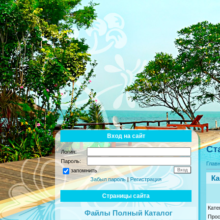
Вход на сайт
Ст
Логин:
Пароль:
Глав
запомнить
Ка
Забыл пароль
|
Регистрация
Страницы сайта
Кате
Файлы Полный Каталог
Про