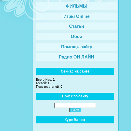
ФИЛЬМЫ
Игры Online
Статьи
Обои
Помощь сайту
Радио ОН ЛАЙН
Сейчас на сайте
Всего Нас:
1
Гостей:
1
Пользователей:
0
Поиск по сайту
Курс Валют