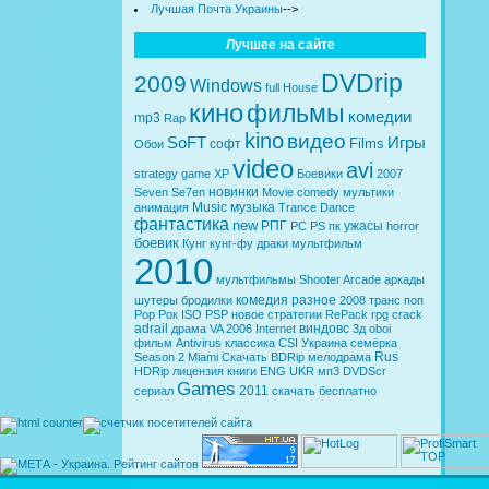
Лучшая Почта Украины
-->
Лучшее на сайте
DVDrip
2009
Windows
full
House
кино
фильмы
комедии
mp3
Rap
kino
видео
SoFT
Игры
Films
софт
Обои
video
avi
strategy
game
XP
Боевики
2007
новинки
Seven
Se7en
Movie
comedy
мультики
Music
музыка
анимация
Trance
Dance
фантастика
new
РПГ
ужасы
PC
PS
пк
horror
боевик
Кунг
кунг-фу
драки
мультфильм
2010
мультфильмы
Shooter
Arcade
аркады
комедия
разное
шутеры
бродилки
2008
транс
поп
Pop
Рок
ISO
PSP
новое
стратегии
RePack
rpg
crack
adrail
виндовс
драма
VA
2006
Internet
3д
oboi
фильм
Antivirus
классика
CSI
Украина
семёрка
Rus
Season 2
Miami
Скачать
BDRip
мелодрама
HDRip
лицензия
книги
ENG
UKR
мп3
DVDScr
Games
2011
сериал
скачать бесплатно