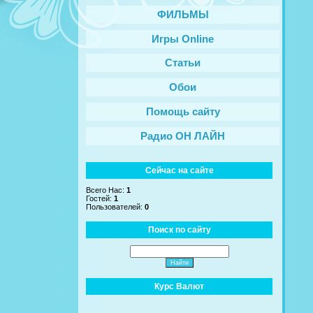
ФИЛЬМЫ
Игры Online
Статьи
Обои
Помощь сайту
Радио ОН ЛАЙН
Сейчас на сайте
Всего Нас:
1
Гостей:
1
Пользователей:
0
Поиск по сайту
Курс Валют