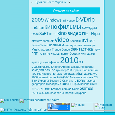
Лучшая Почта Украины
-->
Лучшее на сайте
DVDrip
2009
Windows
full
House
кино
фильмы
комедии
mp3
Rap
kino
видео
SoFT
Игры
Films
софт
Обои
video
avi
strategy
game
XP
Боевики
2007
новинки
Seven
Se7en
Movie
мультики
анимация
фантастика
new
Music
музыка
Trance
Dance
боевик
РПГ
ужасы
PC
пк
PS
horror
Кунг
драки
2010
кунг-фу
мультфильм
3D
мультфильмы
Shooter
Arcade
аркады
бродилки
комедия
разное
триллер
2008
транс
Pop
поп
Рок
adrail
ISO
PSP
новое
RePack
rpg
crack
драма
VA
виндовс
2006
Internet
репак
Antivirus
классика
CSI
linux
Украина
Season 2
Скачать
ru
BDRip
national
Rus
geographic
мелодрама
HDRip
лицензия
книги
Games
ENG
UKR
мп3
DVDScr
сериал
Ucoz
2011
скачать бесплатно
Мартин Лоуренс