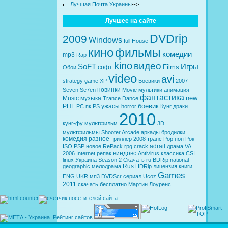
Лучшая Почта Украины
-->
Лучшее на сайте
DVDrip
2009
Windows
full
House
кино
фильмы
комедии
mp3
Rap
kino
видео
SoFT
Игры
Films
софт
Обои
video
avi
strategy
game
XP
Боевики
2007
новинки
Seven
Se7en
Movie
мультики
анимация
фантастика
new
Music
музыка
Trance
Dance
боевик
РПГ
ужасы
PC
пк
PS
horror
Кунг
драки
2010
кунг-фу
мультфильм
3D
мультфильмы
Shooter
Arcade
аркады
бродилки
комедия
разное
триллер
2008
транс
Pop
поп
Рок
adrail
ISO
PSP
новое
RePack
rpg
crack
драма
VA
виндовс
2006
Internet
репак
Antivirus
классика
CSI
linux
Украина
Season 2
Скачать
ru
BDRip
national
Rus
geographic
мелодрама
HDRip
лицензия
книги
Games
ENG
UKR
мп3
DVDScr
сериал
Ucoz
2011
скачать бесплатно
Мартин Лоуренс