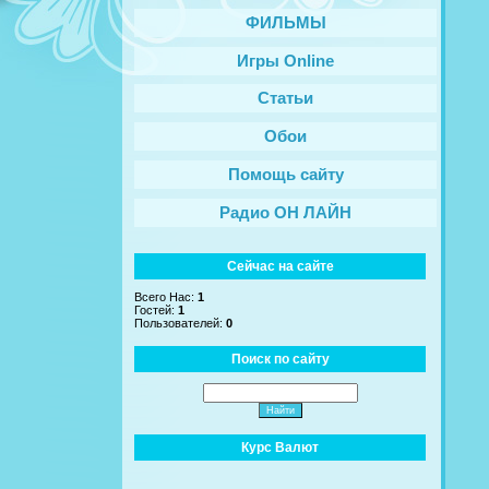
ФИЛЬМЫ
Игры Online
Статьи
Обои
Помощь сайту
Радио ОН ЛАЙН
Сейчас на сайте
Всего Нас:
1
Гостей:
1
Пользователей:
0
Поиск по сайту
Курс Валют