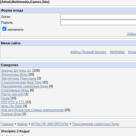
[
Adrail,Multimedia,Games,Site
]
Форма входа
Логин:
Пароль:
запомнить
Забыл
Меню сайта
Файлы Полный Каталог
ФИЛЬМЫ
Игры
Categories
Аркады,Шутеры,3д,
[106]
Логические Игры
[26]
Эмуляторы Приставок
[3]
Стратегические,Real Time
[32]
Прохождение секретные Коды
[9]
Спортивные Игры
[8]
Патчи для игр!
[1]
Гонки
[10]
РПГ,РТС,и Т.П.
[23]
игры Он Лайн
[4]
Для ноутбуков или старых компьютеров
[28]
Разные Игры
[2]
Главная
»
Файлы
»
ИГРЫ ПК,ЭМУЛЯТОРЫ
»
Прохождение секретные Коды
Disciples 2 Коды!