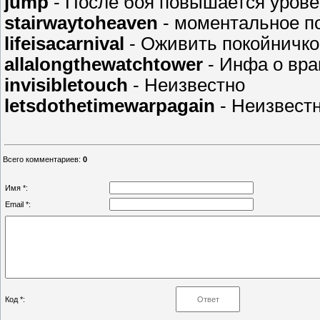
jump
- После боя повышается урове
stairwaytoheaven
- моментальное п
lifeisacarnival
- Оживить покойничко
allalongthewatchtower
- Инфа о вра
invisibletouch
- Неизвестно
letsdothetimewarpagain
- Неизвест
Всего комментариев
:
0
Имя *:
Email *:
Код *: