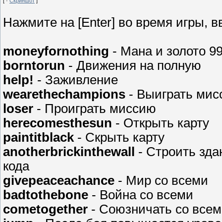
[ ·
Скриншот
]
Нажмите на [Enter] во время игры, вв
moneyfornothing
- Мана и золото 9
borntorun
- Движения на полную
help!
- Заживление
wearethechampions
- Выиграть ми
loser
- Проиграть миссию
herecomesthesun
- Открыть карту
paintitblack
- Скрыть карту
anotherbrickinthewall
- Строить зда
кода
givepeaceachance
- Мир со всеми
badtothebone
- Война со всеми
cometogether
- Союзничать со все