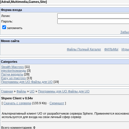
[
Adrail,Multimedia,Games,Site
]
Форма входа
Логин:
Пароль:
запомнить
Забыл
Меню сайта
Файлы Полный Каталог
ФИЛЬМЫ
Игры
Categories
Stealth Macross
[11]
injection!команды
[3]
Патчи вердаты
[28]
Easy uo macross
[13]
Программы для UO Файлы для UO
[19]
Главная
»
Файлы
»
UO
»
Программы для UO Файлы для UO
Shpere Client v 0.54v
[
Скачать с сервера
(133.9 Kb) ·
Скриншот
]
Альтернативный клиент UO от разработчиков сервера Sphere. Применяется восновном
используется для входа на свои личный сфер сервер
Всего комментариев
:
0