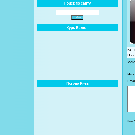
Поиск по сайту
Курс Валют
Кате
Про
Всег
Имя 
Email
Погода Киев
Код *