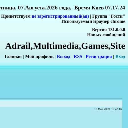
тница, 07.Августа.2026 года, Время Киев 07.17.24
Приветствуем
не зарегистрированный(ая)
| Группа "
Гости
"
Используемый Браузер chrome
Версия 131.0.0.0
Новых сообщений
Adrail,Multimedia,Games,Site
Главная
|
Мой профиль
|
Выход
|
RSS
|
Регистрация
|
Вхо
д
15.Мая.2009, 10.42.16