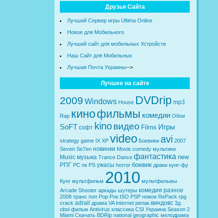
Друзья Сайта
Лучший Сервер игры Ultima Online
Новое для Мобильного
Лучший сайт для мобильных Устройств
Наш Сайт для Мобильных
Лучшая Почта Украины
-->
Лучшее на сайте
DVDrip
2009
Windows
mp3
House
кино
фильмы
комедии
Rap
Обои
kino
видео
SoFT
Игры
Films
софт
video
avi
strategy
game
IX
XP
Боевики
2007
новинки
Seven
Se7en
Movie
comedy
мультики
фантастика
new
Music
музыка
Trance
Dance
боевик
РПГ
ужасы
PC
пк
PS
horror
драки
кунг-фу
2010
Кунг
мультфильм
мультфильмы
комедия
разное
Arcade
Shooter
аркады
шутеры
2008
транс
поп
Pop
Рок
ISO
PSP
новое
RePack
rpg
adrail
виндовс
crack
драма
VA
Internet
репак
3д
oboi
фильм
Antivirus
классика
CSI
Украина
Season 2
Miami
Скачать
BDRip
national geographic
мелодрама