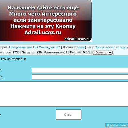
гория
:
Программы для UO Файлы для UO
|
Добавил
:
adrail
|
Теги
:
Sphere server
,
Сфера д
смотров
:
1738
|
Загрузок
:
290
|
Комментарии
:
1
|
Рейтинг
:
5.0
/
1
|
о комментариев
:
0
*:
 *:
: