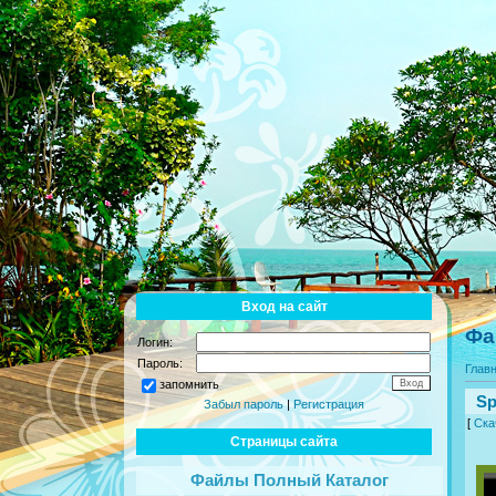
Вход на сайт
Фа
Логин:
Пароль:
Глав
запомнить
Sp
Забыл пароль
|
Регистрация
[
Ска
Страницы сайта
Файлы Полный Каталог