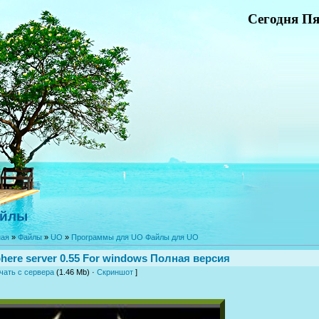
Сегодня Пя
йлы
ная
»
Файлы
»
UO
»
Программы для UO Файлы для UO
here server 0.55 For windows Полная версия
чать с сервера
(1.46 Mb) ·
Скриншот
]