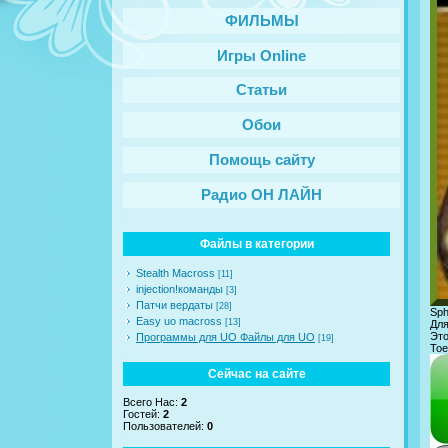
ФИЛЬМЫ
Игры Online
Статьи
Обои
Помощь сайту
Радио ОН ЛАЙН
Файлы в категории
Stealth Macross
[11]
injection!команды
[3]
Патчи вердаты
[28]
Sph
Easy uo macross
[13]
Для
Это
Программы для UO Файлы для UO
[19]
Тое
Сейчас на сайте
Всего Нас:
2
Гостей:
2
Пользователей:
0