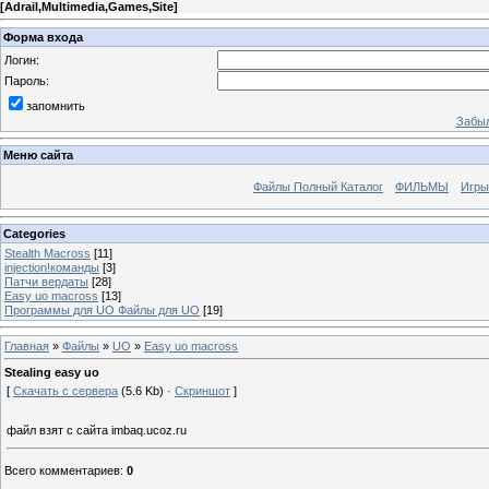
[
Adrail,Multimedia,Games,Site
]
Форма входа
Логин:
Пароль:
запомнить
Забыл
Меню сайта
Файлы Полный Каталог
ФИЛЬМЫ
Игры
Categories
Stealth Macross
[11]
injection!команды
[3]
Патчи вердаты
[28]
Easy uo macross
[13]
Программы для UO Файлы для UO
[19]
Главная
»
Файлы
»
UO
»
Easy uo macross
Stealing easy uo
[
Скачать с сервера
(5.6 Kb) ·
Скриншот
]
файл взят с сайта imbaq.ucoz.ru
Всего комментариев
:
0