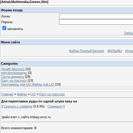
[
Adrail,Multimedia,Games,Site
]
Форма входа
Логин:
Пароль:
запомнить
Забыл
Меню сайта
Файлы Полный Каталог
ФИЛЬМЫ
Игры
Categories
Stealth Macross
[11]
injection!команды
[3]
Патчи вердаты
[28]
Easy uo macross
[13]
Программы для UO Файлы для UO
[19]
Главная
»
Файлы
»
UO
»
Easy uo macross
Для переплавки руды по одной штуке easy uo
[
Скачать с сервера
(0.6 Kb) ·
Скриншот
]
файл взят с сайта imbaq.ucoz.ru
Всего комментариев
:
0