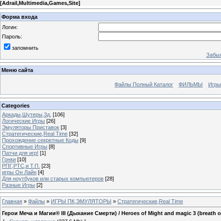
[
Adrail,Multimedia,Games,Site
]
Форма входа
Логин:
Пароль:
запомнить
Забыл
Меню сайта
Файлы Полный Каталог
ФИЛЬМЫ
Игры
Categories
Аркады,Шутеры,3д,
[106]
Логические Игры
[26]
Эмуляторы Приставок
[3]
Стратегические,Real Time
[32]
Прохождение секретные Коды
[9]
Спортивные Игры
[8]
Патчи для игр!
[1]
Гонки
[10]
РПГ,РТС,и Т.П.
[23]
игры Он Лайн
[4]
Для ноутбуков или старых компьютеров
[28]
Разные Игры
[2]
Главная
»
Файлы
»
ИГРЫ ПК,ЭМУЛЯТОРЫ
»
Стратегические,Real Time
Герои Меча и Магии® III (Дыхание Смерти) / Heroes of Might and magic 3 (breath of