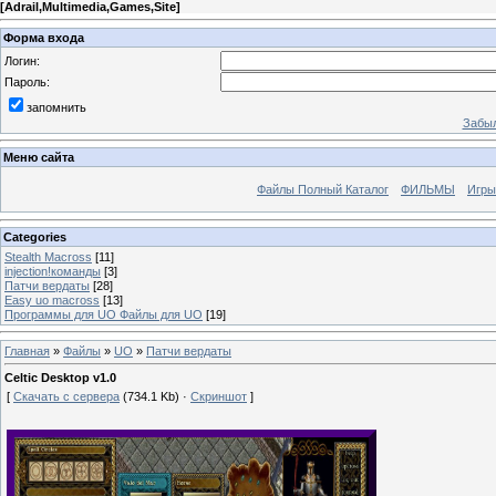
[
Adrail,Multimedia,Games,Site
]
Форма входа
Логин:
Пароль:
запомнить
Забыл
Меню сайта
Файлы Полный Каталог
ФИЛЬМЫ
Игры
Categories
Stealth Macross
[11]
injection!команды
[3]
Патчи вердаты
[28]
Easy uo macross
[13]
Программы для UO Файлы для UO
[19]
Главная
»
Файлы
»
UO
»
Патчи вердаты
Celtic Desktop v1.0
[
Скачать с сервера
(734.1 Kb) ·
Скриншот
]