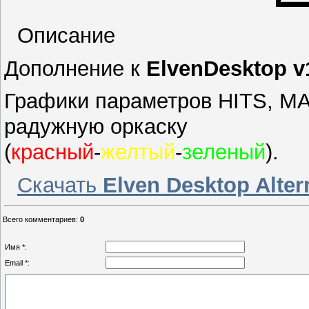
Описание
Дополнение к
ElvenDesktop v
Графики параметров HITS, M
радужную оркаску
(
красный
-
желтый
-
зеленый
).
Скачать
Elven Desktop Altern
Всего комментариев
:
0
Имя *:
Email *: