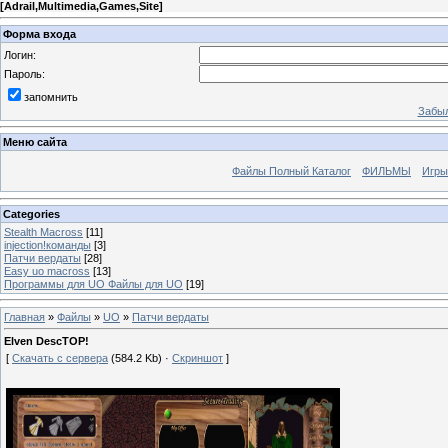
[
Adrail,Multimedia,Games,Site
]
Форма входа
Логин:
Пароль:
запомнить
Забыл
Меню сайта
Файлы Полный Каталог
ФИЛЬМЫ
Игры
Categories
Stealth Macross
[11]
injection!команды
[3]
Патчи вердаты
[28]
Easy uo macross
[13]
Программы для UO Файлы для UO
[19]
Главная
»
Файлы
»
UO
»
Патчи вердаты
Elven DescTOP!
[
Скачать с сервера
(584.2 Kb) ·
Скриншот
]