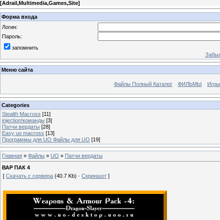
[
Adrail,Multimedia,Games,Site
]
Форма входа
Логин:
Пароль:
запомнить
Забыл
Меню сайта
Файлы Полный Каталог
ФИЛЬМЫ
Игры
Categories
Stealth Macross
[11]
injection!команды
[3]
Патчи вердаты
[28]
Easy uo macross
[13]
Программы для UO Файлы для UO
[19]
Главная
»
Файлы
»
UO
»
Патчи вердаты
ВАР ПАК 4
[
Скачать с сервера
(40.7 Kb) ·
Скриншот
]