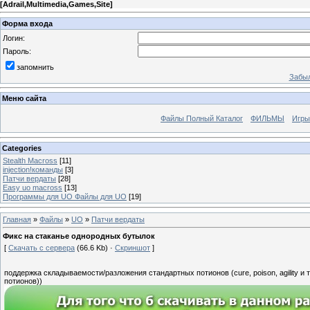
[
Adrail,Multimedia,Games,Site
]
Форма входа
Логин:
Пароль:
запомнить
Забыл
Меню сайта
Файлы Полный Каталог
ФИЛЬМЫ
Игры
Categories
Stealth Macross
[11]
injection!команды
[3]
Патчи вердаты
[28]
Easy uo macross
[13]
Программы для UO Файлы для UO
[19]
Главная
»
Файлы
»
UO
»
Патчи вердаты
Фикс на стаканье однородных бутылок
[
Скачать с сервера
(66.6 Kb) ·
Скриншот
]
поддержка складываемости/разложения стандартных потионов (cure, poison, agility и
потионов))