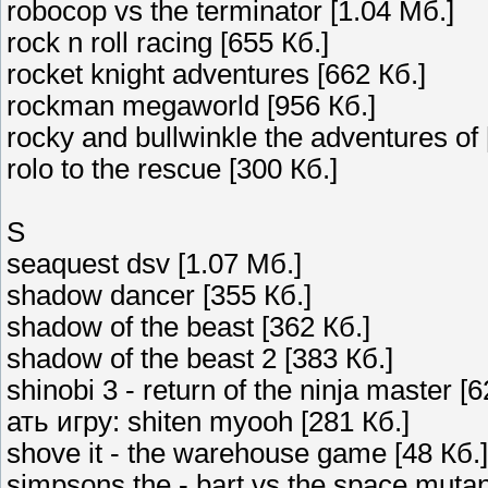
robocop vs the terminator [1.04 Мб.]
rock n roll racing [655 Кб.]
rocket knight adventures [662 Кб.]
rockman megaworld [956 Кб.]
rocky and bullwinkle the adventures of 
rolo to the rescue [300 Кб.]
S
seaquest dsv [1.07 Мб.]
shadow dancer [355 Кб.]
shadow of the beast [362 Кб.]
shadow of the beast 2 [383 Кб.]
shinobi 3 - return of the ninja master [6
ать игру: shiten myooh [281 Кб.]
shove it - the warehouse game [48 Кб.]
simpsons the - bart vs the space mutan