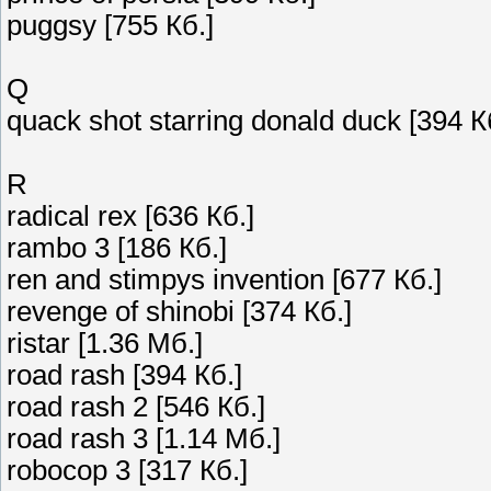
puggsy [755 Кб.]
Q
quack shot starring donald duck [394 К
R
radical rex [636 Кб.]
rambo 3 [186 Кб.]
ren and stimpys invention [677 Кб.]
revenge of shinobi [374 Кб.]
ristar [1.36 Мб.]
road rash [394 Кб.]
road rash 2 [546 Кб.]
road rash 3 [1.14 Мб.]
robocop 3 [317 Кб.]