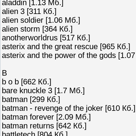
aladdin [1.13 Мб.]
alien 3 [311 Кб.]
alien soldier [1.06 Мб.]
alien storm [364 Кб.]
anotherworldrus [517 Кб.]
asterix and the great rescue [965 Кб.]
asterix and the power of the gods [1.07
B
b o b [662 Кб.]
bare knuckle 3 [1.7 Мб.]
batman [299 Кб.]
batman - revenge of the joker [610 Кб.]
batman forever [2.09 Мб.]
batman returns [642 Кб.]
battletech [804 Кб.]