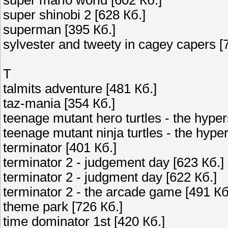
super mario world [602 Кб.]
super shinobi 2 [628 Кб.]
superman [395 Кб.]
sylvester and tweety in cagey capers [
T
talmits adventure [481 Кб.]
taz-mania [354 Кб.]
teenage mutant hero turtles - the hyper
teenage mutant ninja turtles - the hyper
terminator [401 Кб.]
terminator 2 - judgement day [623 Кб.]
terminator 2 - judgment day [622 Кб.]
terminator 2 - the arcade game [491 Кб
theme park [726 Кб.]
time dominator 1st [420 Кб.]