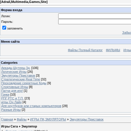
[
Adrail,Multimedia,Games,Site
]
Форма входа
Логин:
Пароль:
запомнить
Забыл
Меню сайта
Файлы Полный Каталог
ФИЛЬМЫ
Игры
Categories
Аркады,Шутеры,3д,
[106]
Логические Игры
[26]
Эмуляторы Приставок
[3]
Стратегические,Real Time
[32]
Прохождение секретные Коды
[9]
Спортивные Игры
[8]
Патчи для игр!
[1]
Гонки
[10]
РПГ,РТС,и Т.П.
[23]
игры Он Лайн
[4]
Для ноутбуков или старых компьютеров
[28]
Разные Игры
[2]
Главная
»
Файлы
»
ИГРЫ ПК,ЭМУЛЯТОРЫ
»
Эмуляторы Приставок
Игры Сега + Эмулятор