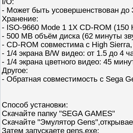
I/O:
- Может быть усовершенствован до 
Хранение:
- ISO-9660 Mode 1 1X CD-ROM (150 К
- 500 MB объём диска (62 минуты зв
- CD-ROM совместима с High Sierr
- 1/4 экрана B/W видео: от 1.5 до 4 ч
- 1/4 экрана цветного видео: 45 мину
Другое:
- Обратная совместимость с Sega G
Способ установки:
Скачайте папку "SEGA GAMES"
Скачайте "Эмулятор Gens",открывае
Затем запускаете gens.exe;