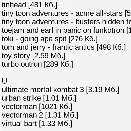
tinhead [481 Кб.]
tiny toon adventures - acme all-stars [
tiny toon adventures - busters hidden t
toejam and earl in panic on funkotron [
toki - going ape spit [276 Кб.]
tom and jerry - frantic antics [498 Кб.]
toy story [2.59 Мб.]
turbo outrun [289 Кб.]
U
ultimate mortal kombat 3 [3.19 Мб.]
urban strike [1.01 Мб.]
vectorman [1021 Кб.]
vectorman 2 [1.31 Мб.]
virtual bart [1.33 Мб.]