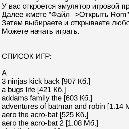
У вас откроется эмулятор игровой п
Далее жмете "Файл-->Открыть Rom"
Затем выбираете и открываете любо
Можете начать играть.
СПИСОК ИГР:
A
3 ninjas kick back [907 Кб.]
a bugs life [421 Кб.]
addams family the [603 Кб.]
adventures of batman and robin [1.14 
aero the acro-bat [525 Кб.]
aero the acro-bat 2 [1.08 Мб.]