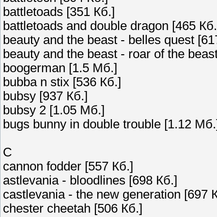
battletoads [351 Кб.]
battletoads and double dragon [465 Кб.
beauty and the beast - belles quest [61
beauty and the beast - roar of the beast
boogerman [1.5 Мб.]
bubba n stix [536 Кб.]
bubsy [937 Кб.]
bubsy 2 [1.05 Мб.]
bugs bunny in double trouble [1.12 Мб.
C
cannon fodder [557 Кб.]
astlevania - bloodlines [698 Кб.]
castlevania - the new generation [697 К
chester cheetah [506 Кб.]