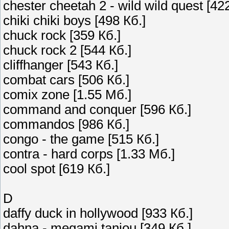
chester cheetah 2 - wild wild quest [42
chiki chiki boys [498 Кб.]
chuck rock [359 Кб.]
chuck rock 2 [544 Кб.]
cliffhanger [543 Кб.]
combat cars [506 Кб.]
comix zone [1.55 Мб.]
command and conquer [596 Кб.]
commandos [986 Кб.]
congo - the game [515 Кб.]
contra - hard corps [1.33 Мб.]
cool spot [619 Кб.]
D
daffy duck in hollywood [933 Кб.]
dahna - megami tanjou [349 Кб.]