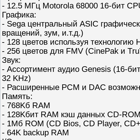
- 12.5 МГц Motorola 68000 16-бит C
Графика:
- Sega центральный ASIC графическ
вращений, зум, и.т.д.)
- 128 цветов используя технологию H
- 256 цветов для FMV (CinePak и Tru
Звук:
- Ассортимент аудио Genesis (16-би
32 KHz)
- Расширенные PCM и DAC возможн
Память:
- 768Kб RAM
- 128Kбит RAM кэш данных CD-RO
- 1Мб ROM (CD Bios, CD Player, CD
- 64K backup RAM