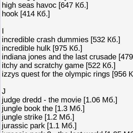
high seas havoc [647 Кб.]
hook [414 Кб.]
I
incredible crash dummies [532 Кб.]
incredible hulk [975 Кб.]
indiana jones and the last crusade [479
itchy and scratchy game [522 Кб.]
izzys quest for the olympic rings [956 К
J
judge dredd - the movie [1.06 Мб.]
jungle book the [1.3 Мб.]
jungle strike [1.2 Мб.]
jurassic park [1.1 Мб.]