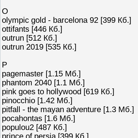
O
olympic gold - barcelona 92 [399 Кб.]
ottifants [446 Кб.]
outrun [512 Кб.]
outrun 2019 [535 Кб.]
P
pagemaster [1.15 Мб.]
phantom 2040 [1.1 Мб.]
pink goes to hollywood [619 Кб.]
pinocchio [1.42 Мб.]
pitfall - the mayan adventure [1.3 Мб.]
pocahontas [1.6 Мб.]
populou2 [487 Кб.]
prince of persia [399 Кб.]