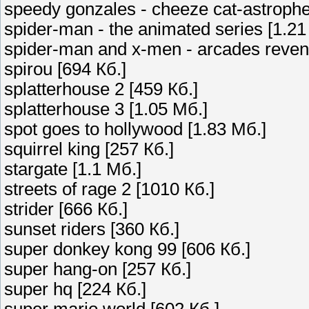
speedy gonzales - cheeze cat-astrophe
spider-man - the animated series [1.21
spider-man and x-men - arcades reven
spirou [694 Кб.]
splatterhouse 2 [459 Кб.]
splatterhouse 3 [1.05 Мб.]
spot goes to hollywood [1.83 Мб.]
squirrel king [257 Кб.]
stargate [1.1 Мб.]
streets of rage 2 [1010 Кб.]
strider [666 Кб.]
sunset riders [360 Кб.]
super donkey kong 99 [606 Кб.]
super hang-on [257 Кб.]
super hq [224 Кб.]