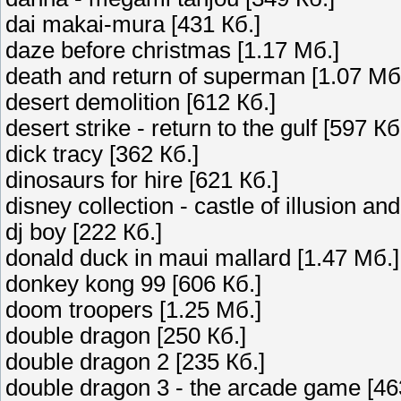
dai makai-mura [431 Кб.]
daze before christmas [1.17 Мб.]
death and return of superman [1.07 Мб
desert demolition [612 Кб.]
desert strike - return to the gulf [597 Кб
dick tracy [362 Кб.]
dinosaurs for hire [621 Кб.]
disney collection - castle of illusion a
dj boy [222 Кб.]
donald duck in maui mallard [1.47 Мб.]
donkey kong 99 [606 Кб.]
doom troopers [1.25 Мб.]
double dragon [250 Кб.]
double dragon 2 [235 Кб.]
double dragon 3 - the arcade game [46