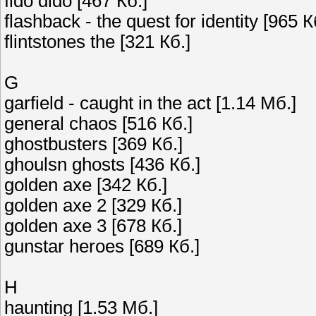
fido dido [467 Кб.]
flashback - the quest for identity [965 К
flintstones the [321 Кб.]
G
garfield - caught in the act [1.14 Мб.]
general chaos [516 Кб.]
ghostbusters [369 Кб.]
ghoulsn ghosts [436 Кб.]
golden axe [342 Кб.]
golden axe 2 [329 Кб.]
golden axe 3 [678 Кб.]
gunstar heroes [689 Кб.]
H
haunting [1.53 Мб.]