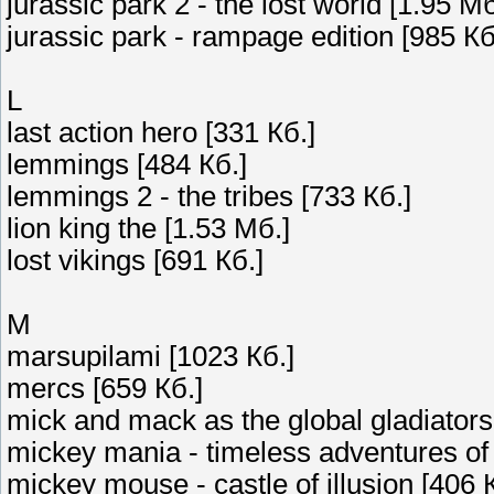
jurassic park 2 - the lost world [1.95 Мб
jurassic park - rampage edition [985 Кб
L
last action hero [331 Кб.]
lemmings [484 Кб.]
lemmings 2 - the tribes [733 Кб.]
lion king the [1.53 Мб.]
lost vikings [691 Кб.]
M
marsupilami [1023 Кб.]
mercs [659 Кб.]
mick and mack as the global gladiators
mickey mania - timeless adventures o
mickey mouse - castle of illusion [406 