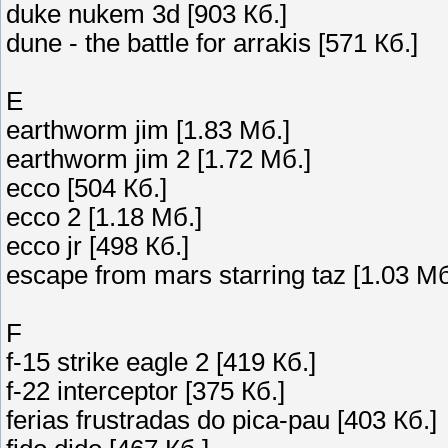
duke nukem 3d [903 Кб.]
dune - the battle for arrakis [571 Кб.]
E
earthworm jim [1.83 Мб.]
earthworm jim 2 [1.72 Мб.]
ecco [504 Кб.]
ecco 2 [1.18 Мб.]
ecco jr [498 Кб.]
escape from mars starring taz [1.03 Мб
F
f-15 strike eagle 2 [419 Кб.]
f-22 interceptor [375 Кб.]
ferias frustradas do pica-pau [403 Кб.]