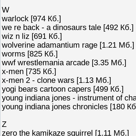
W
warlock [974 Кб.]
we re back - a dinosaurs tale [492 Кб.]
wiz n liz [691 Кб.]
wolverine adamantium rage [1.21 Мб.]
worms [825 Кб.]
wwf wrestlemania arcade [3.35 Мб.]
x-men [735 Кб.]
x-men 2 - clone wars [1.13 Мб.]
yogi bears cartoon capers [499 Кб.]
young indiana jones - instrument of ch
young indiana jones chronicles [180 Кб
Z
zero the kamikaze squirrel [1.11 Мб.]