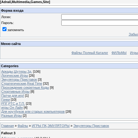
[
Adrail,Multimedia,Games,Site
]
Форма входа
Логин:
Пароль:
запомнить
Забыл
Меню сайта
Файлы Полный Каталог
ФИЛЬМЫ
Игры
Categories
Аркады,Шутеры,3д,
[106]
Логические Игры
[26]
Эмуляторы Приставок
[3]
Стратегические,Real Time
[32]
Прохождение секретные Коды
[9]
Спортивные Игры
[8]
Патчи для игр!
[1]
Гонки
[10]
РПГ,РТС,и Т.П.
[23]
игры Он Лайн
[4]
Для ноутбуков или старых компьютеров
[28]
Разные Игры
[2]
Главная
»
Файлы
»
ИГРЫ ПК,ЭМУЛЯТОРЫ
»
Эмуляторы Приставок
Fallout 3