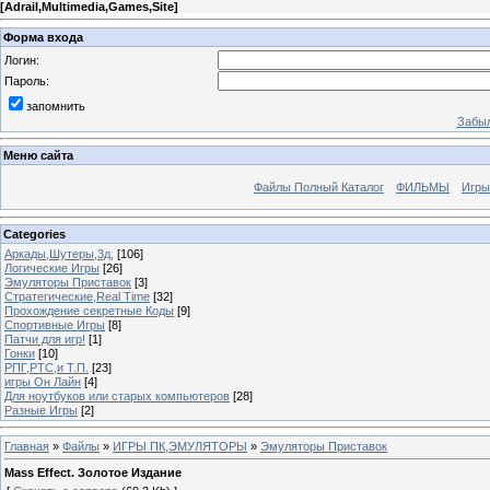
[
Adrail,Multimedia,Games,Site
]
Форма входа
Логин:
Пароль:
запомнить
Забыл
Меню сайта
Файлы Полный Каталог
ФИЛЬМЫ
Игры
Categories
Аркады,Шутеры,3д,
[106]
Логические Игры
[26]
Эмуляторы Приставок
[3]
Стратегические,Real Time
[32]
Прохождение секретные Коды
[9]
Спортивные Игры
[8]
Патчи для игр!
[1]
Гонки
[10]
РПГ,РТС,и Т.П.
[23]
игры Он Лайн
[4]
Для ноутбуков или старых компьютеров
[28]
Разные Игры
[2]
Главная
»
Файлы
»
ИГРЫ ПК,ЭМУЛЯТОРЫ
»
Эмуляторы Приставок
Mass Effect. Золотое Издание