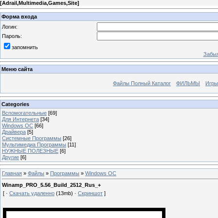
[
Adrail,Multimedia,Games,Site
]
Форма входа
Логин:
Пароль:
запомнить
Забыл
Меню сайта
Файлы Полный Каталог
ФИЛЬМЫ
Игры
Categories
Вспомогательные
[69]
Для Интернета
[34]
Windows ОС
[66]
Драйвера
[5]
Системные Программы
[26]
Мультимедиа Программы
[11]
НУЖНЫЕ ПОЛЕЗНЫЕ
[6]
Другие
[6]
Главная
»
Файлы
»
Программы
»
Windows ОС
Winamp_PRO_5.56_Build_2512_Rus_+
[ ·
Скачать удаленно
(13mb) ·
Скриншот
]