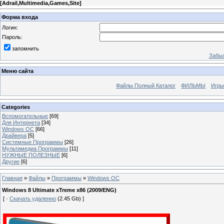
[
Adrail,Multimedia,Games,Site
]
Форма входа
Логин:
Пароль:
запомнить
Забыл
Меню сайта
Файлы Полный Каталог
ФИЛЬМЫ
Игры
Categories
Вспомогательные
[69]
Для Интернета
[34]
Windows ОС
[66]
Драйвера
[5]
Системные Программы
[26]
Мультимедиа Программы
[11]
НУЖНЫЕ ПОЛЕЗНЫЕ
[6]
Другие
[6]
Главная
»
Файлы
»
Программы
»
Windows ОС
Windows 8 Ultimate xTreme x86 (2009/ENG)
[ ·
Скачать удаленно
(2.45 Gb) ]