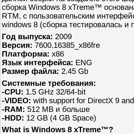
сборка Windows 8 xTreme™ основан
RTM, с пользовательским интерфей
windows 8 (сборка тестировалась и
Год выпуска:
2009
Версия:
7600.16385_x86fre
Платформа:
x86
Язык интерфейса:
ENG
Размер файла:
2.45 Gb
Системные требования:
-CPU:
1.5 GHz 32/64-bit
-VIDEO:
with support for DirectX 9 an
-RAM:
512 MB и больше
-HDD:
12 GB (4 GB Space)
What is Windows 8 xTreme™?