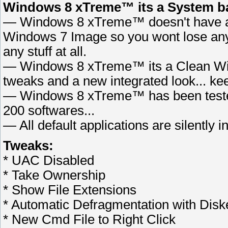
Windows 8 xTreme™ its a System b
— Windows 8 xTreme™ doesn't have a
Windows 7 Image so you wont lose any
any stuff at all.
— Windows 8 xTreme™ its a Clean Wind
tweaks and a new integrated look... keep
— Windows 8 xTreme™ has been tested 
200 softwares...
— All default applications are silently i
Tweaks:
* UAC Disabled
* Take Ownership
* Show File Extensions
* Automatic Defragmentation with Dis
* New Cmd File to Right Click