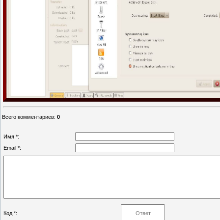
Всего комментариев
:
0
Имя *:
Email *:
Код *: