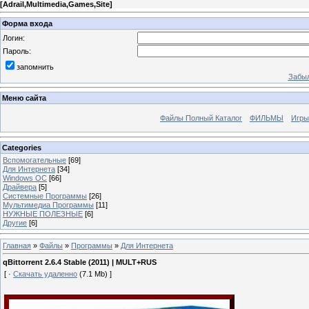
[
Adrail,Multimedia,Games,Site
]
Форма входа
Логин:
Пароль:
запомнить
Забыл
Меню сайта
Файлы Полный Каталог
ФИЛЬМЫ
Игры
Categories
Вспомогательные
[69]
Для Интернета
[34]
Windows ОС
[66]
Драйвера
[5]
Системные Программы
[26]
Мультимедиа Программы
[11]
НУЖНЫЕ ПОЛЕЗНЫЕ
[6]
Другие
[6]
Главная
»
Файлы
»
Программы
»
Для Интернета
qBittorrent 2.6.4 Stable (2011) | MULT+RUS
[ ·
Скачать удаленно
(7.1 Mb) ]