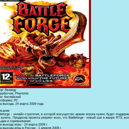
р: Strategy
работчик: Phenomic
к: Английский
атформа: PC
а выхода: 24 марта 2009 года
исание
tleforge - онлайн-стратегия, в которой могущество армии игрока нужно будет подде
 купить. Продюсер проекта уверяет всех, что Battleforge - новый шаг в жанре RTS, в
ьдии и соревнования.
а выхода игры - 24 марта 2009 г.
а выхода игры в России - 1 апреля 2009 г.