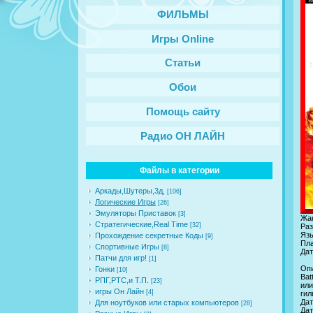
ФИЛЬМЫ
Игры Online
Статьи
Обои
Помощь сайту
Радио ОН ЛАЙН
Файлы в категории
Аркады,Шутеры,3д,
[106]
Логические Игры
[26]
Эмуляторы Приставок
[3]
Жан
Стратегические,Real Time
[32]
Раз
Язы
Прохождение секретные Коды
[9]
Пл
Спортивные Игры
[8]
Дат
Патчи для игр!
[1]
Оп
Гонки
[10]
Bat
РПГ,РТС,и Т.П.
[23]
или
игры Он Лайн
[4]
гил
Дат
Для ноутбуков или старых компьютеров
[28]
Дат