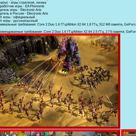
р(ы) - игры стратегия, логика
работчик игры - EA Phenomic
атель игры - Electronic Arts
атель в России - Electronic Arts
т игры - официальный
т игры - русскоязычный
имальные требования: Core 2 Duo 1.6 ГГц/Athlon X2 64 1.8 ГГц, 512 Мб памяти, GeFor
омендованные требования :Core 2 Duo 1.6 ГГц/Athlon X2 64 2.5 ГГц, 2 Гб памяти, GeF