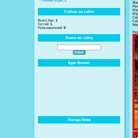
Разные Игры
[2]
Жан
Раз
Изд
Сейчас на сайте
Изд
Сай
Всего Нас:
1
Сай
Гостей:
1
Мин
Пользователей:
0
Рек
Поиск по сайту
Курс Валют
Погода Киев