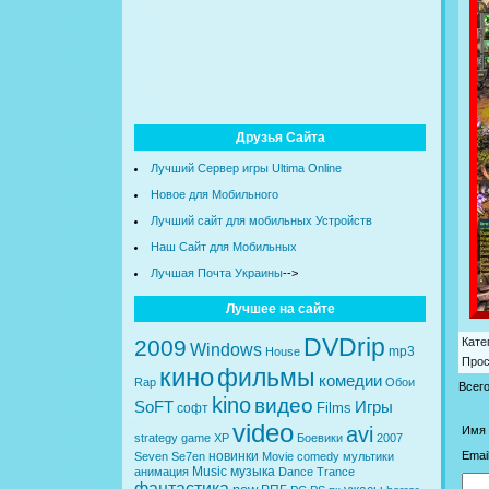
Друзья Сайта
Лучший Сервер игры Ultima Online
Новое для Мобильного
Лучший сайт для мобильных Устройств
Наш Сайт для Мобильных
Лучшая Почта Украины
-->
Лучшее на сайте
DVDrip
2009
Кате
Windows
mp3
House
Про
кино
фильмы
комедии
Rap
Обои
Всег
kino
видео
SoFT
Игры
Films
софт
video
avi
Имя 
strategy
game
XP
Боевики
2007
новинки
Email
Seven
Se7en
Movie
comedy
мультики
Music
музыка
анимация
Dance
Trance
фантастика