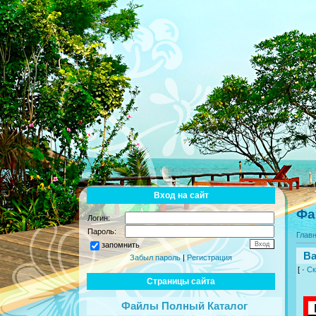
Вход на сайт
Фа
Логин:
Пароль:
Глав
запомнить
Ba
Забыл пароль
|
Регистрация
[ ·
Ск
Страницы сайта
Файлы Полный Каталог