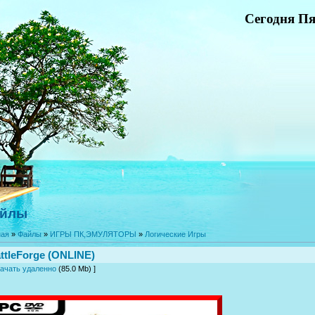
Сегодня Пя
йлы
ная
»
Файлы
»
ИГРЫ ПК,ЭМУЛЯТОРЫ
»
Логические Игры
ttleForge (ONLINE)
ачать удаленно
(85.0 Mb) ]