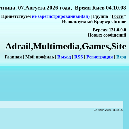
тница, 07.Августа.2026 года, Время Киев 04.10.08
Приветствуем
не зарегистрированный(ая)
| Группа "
Гости
"
Используемый Браузер chrome
Версия 131.0.0.0
Новых сообщений
Adrail,Multimedia,Games,Site
Главная
|
Мой профиль
|
Выход
|
RSS
|
Регистрация
|
Вхо
д
22.Июня.2010, 11.18.35