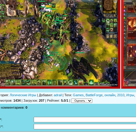
гория
:
Логические Игры
|
Добавил
:
adrail
|
Теги
:
Games
,
BattleForge
,
онлайн
,
2010
,
Игры
,
смотров
:
1434
|
Загрузок
:
207
|
Рейтинг
:
5.0
/
1
|
о комментариев
:
0
*:
 *: