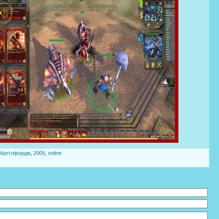
баттлфордж
,
2009
,
online