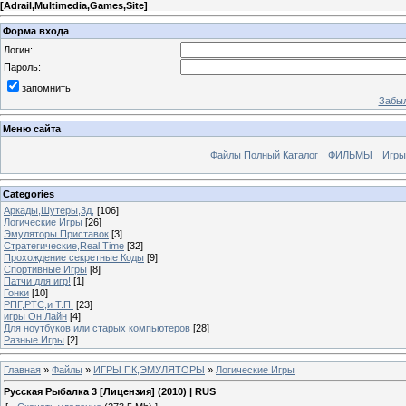
[
Adrail,Multimedia,Games,Site
]
Форма входа
Логин:
Пароль:
запомнить
Забыл
Меню сайта
Файлы Полный Каталог
ФИЛЬМЫ
Игры
Categories
Аркады,Шутеры,3д,
[106]
Логические Игры
[26]
Эмуляторы Приставок
[3]
Стратегические,Real Time
[32]
Прохождение секретные Коды
[9]
Спортивные Игры
[8]
Патчи для игр!
[1]
Гонки
[10]
РПГ,РТС,и Т.П.
[23]
игры Он Лайн
[4]
Для ноутбуков или старых компьютеров
[28]
Разные Игры
[2]
Главная
»
Файлы
»
ИГРЫ ПК,ЭМУЛЯТОРЫ
»
Логические Игры
Русская Рыбалка 3 [Лицензия] (2010) | RUS