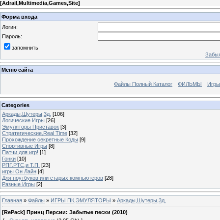
[
Adrail,Multimedia,Games,Site
]
Форма входа
Логин:
Пароль:
запомнить
Забыл
Меню сайта
Файлы Полный Каталог
ФИЛЬМЫ
Игры
Categories
Аркады,Шутеры,3д,
[106]
Логические Игры
[26]
Эмуляторы Приставок
[3]
Стратегические,Real Time
[32]
Прохождение секретные Коды
[9]
Спортивные Игры
[8]
Патчи для игр!
[1]
Гонки
[10]
РПГ,РТС,и Т.П.
[23]
игры Он Лайн
[4]
Для ноутбуков или старых компьютеров
[28]
Разные Игры
[2]
Главная
»
Файлы
»
ИГРЫ ПК,ЭМУЛЯТОРЫ
»
Аркады,Шутеры,3д,
[RePack] Принц Персии: Забытые пески (2010)