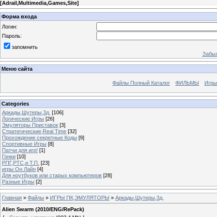
[
Adrail,Multimedia,Games,Site
]
Форма входа
Логин:
Пароль:
запомнить
Забыл
Меню сайта
Файлы Полный Каталог
ФИЛЬМЫ
Игры
Categories
Аркады,Шутеры,3д,
[106]
Логические Игры
[26]
Эмуляторы Приставок
[3]
Стратегические,Real Time
[32]
Прохождение секретные Коды
[9]
Спортивные Игры
[8]
Патчи для игр!
[1]
Гонки
[10]
РПГ,РТС,и Т.П.
[23]
игры Он Лайн
[4]
Для ноутбуков или старых компьютеров
[28]
Разные Игры
[2]
Главная
»
Файлы
»
ИГРЫ ПК,ЭМУЛЯТОРЫ
»
Аркады,Шутеры,3д,
Alien Swarm (2010/ENG/RePack)