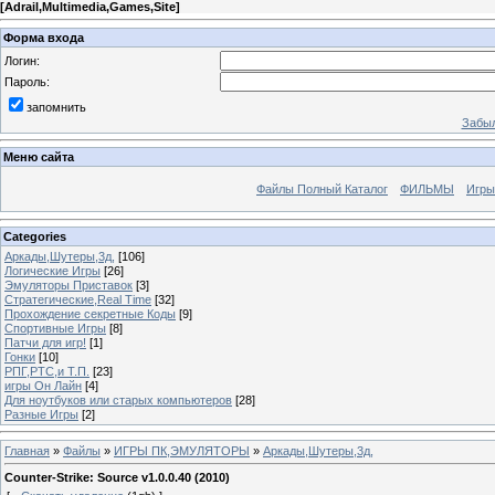
[
Adrail,Multimedia,Games,Site
]
Форма входа
Логин:
Пароль:
запомнить
Забыл
Меню сайта
Файлы Полный Каталог
ФИЛЬМЫ
Игры
Categories
Аркады,Шутеры,3д,
[106]
Логические Игры
[26]
Эмуляторы Приставок
[3]
Стратегические,Real Time
[32]
Прохождение секретные Коды
[9]
Спортивные Игры
[8]
Патчи для игр!
[1]
Гонки
[10]
РПГ,РТС,и Т.П.
[23]
игры Он Лайн
[4]
Для ноутбуков или старых компьютеров
[28]
Разные Игры
[2]
Главная
»
Файлы
»
ИГРЫ ПК,ЭМУЛЯТОРЫ
»
Аркады,Шутеры,3д,
Counter-Strike: Source v1.0.0.40 (2010)