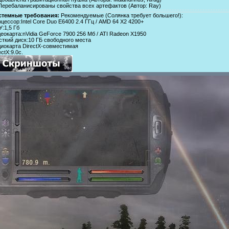
 Перебаланисированы свойства всех артефактов (Автор: Ray)
стемные требования:
Рекомендуемые (Солянка требует большего!):
цессор:Intel Core Duo E6400 2.4 ГГц / AMD 64 X2 4200+
:1,5 Гб
еокарта:nVidia GeForce 7900 256 Мб / ATI Radeon X1950
ткий диск:10 ГБ свободного места
иокарта DirectX-совместимая
ectX:9.0с.