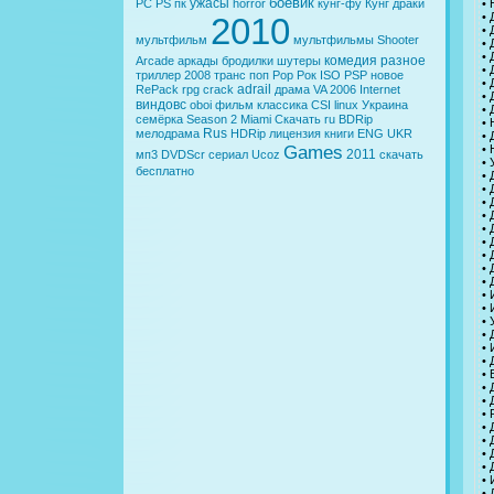
боевик
ужасы
PC
PS
пк
horror
кунг-фу
Кунг
драки
• 
•
2010
• 
мультфильм
мультфильмы
Shooter
•
• 
комедия
разное
Arcade
аркады
бродилки
шутеры
•
триллер
2008
транс
поп
Pop
Рок
ISO
PSP
новое
•
adrail
RePack
rpg
crack
драма
VA
2006
Internet
•
виндовс
oboi
фильм
классика
CSI
linux
Украина
•
семёрка
Season 2
Miami
Скачать
ru
BDRip
•
Rus
мелодрама
HDRip
лицензия
книги
ENG
UKR
• 
Games
•
2011
мп3
DVDScr
сериал
Ucoz
скачать
•
бесплатно
• 
•
•
•
• 
• 
• 
• 
• 
• 
•
• 
• 
• 
• 
• 
• 
• 
•
• 
• 
•
•
• 
• 