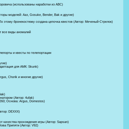
доровича (использованы наработки из АВС)
вторы моделей: Ааз, Gosuke, Bender, Bak и другие)
По этому бронекостюму создана цепочка квестов (Автор: Меченый-Стрелок)
ет все виды аномалий
лепорты и квесты по телепортации
угие)
адаптация для АМК: Skunk)
gus, Chorik и многие другие)
Bak)
натором (Автор: 4ufak)
6260; Основа: Argus, Domestos)
Автор: DEXXX)
от качества прохождения игры (Автор: Sapsan)
Зова Припяти (Автор: V92)