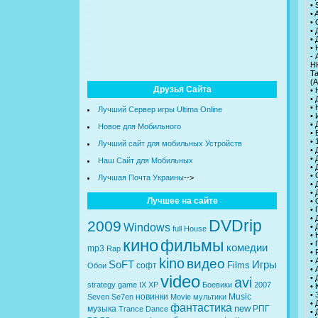
• 
• 
• 
• 
•
• 
-
H
Ta
(А
Друзья Сайта
• 
•
• 
Лучший Сервер игры Ultima Online
•
•
Новое для Мобильного
• 
• 
Лучший сайт для мобильных Устройств
•
• 
Наш Сайт для Мобильных
• 
• 
Лучшая Почта Украины
-->
•
• 
Лучшее на сайте
•
•
•
DVDrip
2009
Windows
• 
full
House
• 
кино
фильмы
•
комедии
mp3
Rap
•
kino
видео
• 
SoFT
Игры
Films
софт
Обои
• 
video
• 
avi
strategy
game
IX
XP
Боевики
2007
•
•
новинки
Music
Seven
Se7en
Movie
мультики
•
фантастика
new
музыка
РПГ
Trance
Dance
•