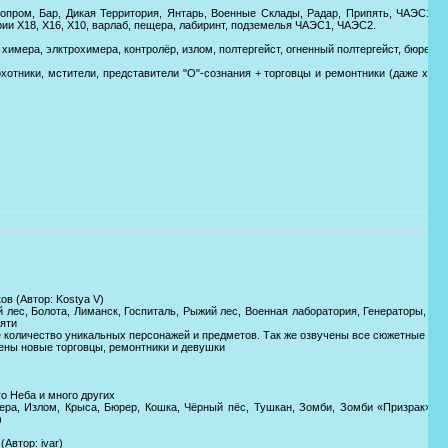
опром, Бар, Дикая Территория, Янтарь, Военные Склады, Радар, Припять, ЧАЭС1, 
ии Х18, Х16, Х10, варлаб, пещера, лабиринт, подземелья ЧАЭС1, ЧАЭС2.
 химера, элктрохимера, контролёр, излом, полтергейст, огненный полтергейст, бюрер.
охотники, мстители, представители "О"-сознания + торговцы и ремонтники (даже ходя
ов (Автор: Kostyа V)
 лес, Болота, Лиманск, Госпиталь, Рыжий лес, Военная лаборатория, Генераторы, Ст
пяти
е количество уникальных персонажей и предметов. Так же озвучены все сюжетные С
лены новые торговцы, ремонтники и девушки
о Неба и много других
ера, Излом, Крыса, Бюрер, Кошка, Чёрный пёс, Тушкан, Зомби, Зомби «Призрак», 
)
Автор: ivar)