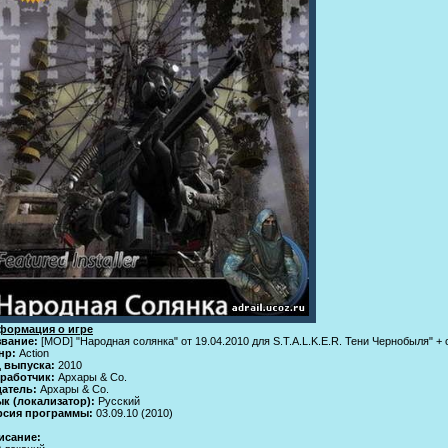
формация о игре
звание:
[MOD] "Народная солянка" от 19.04.2010 для S.T.A.L.K.E.R. Тени Чернобыля" + 
нр:
Action
д выпуска:
2010
зработчик:
Архары & Co.
датель:
Архары & Co.
к (локализатор):
Русский
рсия программы:
03.09.10 (2010)
исание: