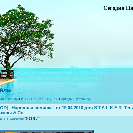
Сегодня Пя
йлы
ная
»
Файлы
»
ИГРЫ ПК,ЭМУЛЯТОРЫ
»
Аркады,Шутеры,3д,
OD] "Народная солянка" от 19.04.2010 для S.T.A.L.K.E.R. Тен
хары & Co.
ачать удаленно
(6.63 Gb) ]