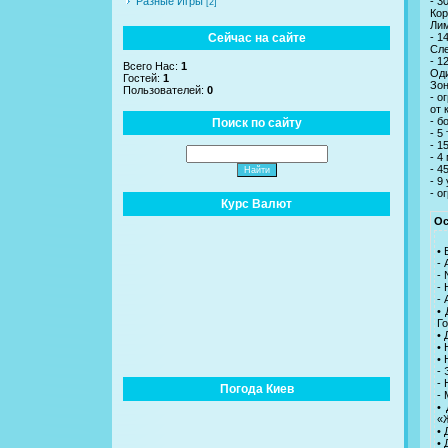
Разные Игры
- 3
[2]
Кор
Лим
Сейчас на сайте
- 1
Сле
- 1
Всего Нас:
1
Оди
Гостей:
1
Зон
Пользователей:
0
- о
от 
- б
Поиск по сайту
- 5
- 1
- 4
- 4
- 9
- о
Курс Валют
Ос
•
- 
- 
- 
- 
•
Г
•
•
•
- 
-
Погода Киев
-
•
«
•
• 