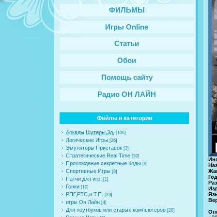
ФИЛЬМЫ
Игры Online
Статьи
Обои
Помощь сайту
Радио ОН ЛАЙН
Файлы в категории
Аркады,Шутеры,3д,
[106]
Логические Игры
[26]
Эмуляторы Приставок
[3]
Стратегические,Real Time
[32]
Ин
Прохождение секретные Коды
[9]
На
Спортивные Игры
Жа
[8]
Го
Патчи для игр!
[1]
Ра
Гонки
[10]
Из
РПГ,РТС,и Т.П.
Язы
[23]
Ве
игры Он Лайн
[4]
Для ноутбуков или старых компьютеров
[28]
Оп