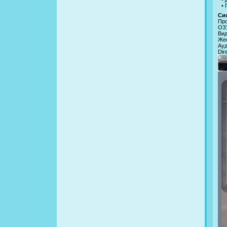
•
Си
Про
ОЗУ
Вид
Жес
Ауд
Dir