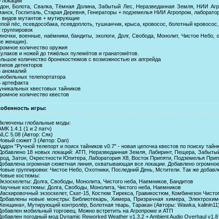
0 локаций
дон, Болота, Свалка, Тёмная Долина, Забытый Лес, Неразведанная Земля, НИИ Агр
анск, Госпиталь, Старая Деревня, Генераторы + подземелья НИИ Агропром, лаборатор
4 видов мутантов + мутирующие
пой пёс, псевдособака, псевдоплоть, тушканчик, крыса, кровосос, болотный кровосос,
2 группировок
ночки, военные, наёмники, бандиты, экологи, Долг, Свобода, Монолит, Чистое Небо, 
е женщин).
громное количество оружия
кулаков и ножей до тяжёлых пулемётов и гранатомётов.
ольшое количество бронекостюмов с возможностью их апгрейда
 типов детекторов
5 аномалий
 мобильных телепортатора
5 артефакта
 уникальных квестовых тайников
громное количество квестов
обенность игры:
 Включены глобальные моды:
АМК 1.4.1 (1 и 2 патч)
NLC 5.08 (Автор: Сяк)
Новый сюжет 3 (Автор: Dan)
Аддон "Ручной телепорт и поиск тайников v0.7" - новая цепочка квестов по поиску тайнк
 Добавлено 18 новых локаций: АТП, Неразведанная Земля, Лабиринт, Пещера, Забытый
ород, Затон, Окрестности Юпитера, Лаборатория Х8, Восток Припяти, Подземелья При
 Добавлена огромная сюжетная линия, охватывающая все локации. Добавлено огромно
 Новые группировки: Чистое Небо, Охотники, Последний День, Мстители. Так же добав
 Новые костюмы:
Экзоскелеты: Долга, Свободы, Монолита, Чистого неба, Наемников, Бандитов
 Научные костюмы: Долга, Свободы, Монолита, Чистого неба, Наемников
 Маскировочный экзоскелет, Скат-15, Костюм Тирекса, Гравикостюм, Комбинезон Чистог
 Добавлены новые монстры: Библиотекарь, Химера, Призрачная химера, Электрохим
Женщина», Мутирующий контролёр, Болотная тварь, Таракан (Авторы: Wawka, kalinin11
 Добавлен мобильный торговец. Можно встретить на Агропроме и АТП
Добавлен погодный мод Dynamic Reworked Weather v1.3.2 + Ambient Audio Overhaul v1.8 (