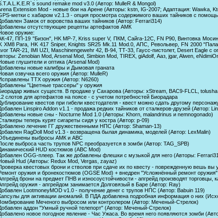
S.T.A.L.K.E.R`s sound remake mod v3.0 (Автор: MulleR & Mongol)
Arena Extension Mod - новые бои на Арене (Авторы: kstn, IG-2007; Адаптация: Wawka, Kt
GPS-метки с хабаром v2.1.3 - опция просмотра содержимого ваших тайников с помощью
Добавлен Замок от воровства ваших тайников (Автор: Ferrari314)
 Добавлены отсутствующие рецепты артефактов АМК
Новое оружие:
 АК-47, ПП-19 "Бизон", HK MP-7, Kriss super V, ПКМ, Сайга-12С, FN P90, Винтовка Мо
K XM8 Para, HK 417 Sniper, Knights SR25 Mk.11 Mod.0, АПС, Револьвер, FN 2000 "Па
vor TAR-21, IMI UZI, Maschinengewehr 42, В-94, ТТ-33, Гаусс-пистолет, Desert Eagle 
вторы: Zenobian Mod, Arsenal Mod, Simbion Mod, TIREX, giAdolf, Ааз, jgar, Alwen, eNdimiO
Новые глушители и оптика (Arsenal Mod)
 Добавлены новые калибры и Дымовая граната
Новая озвучка всего оружия (Автор: MulleR)
 Исправлены ТТХ оружия (Автор: N6260)
 Добавлены "Цветные трассеры" у оружия
Биорадар живых существ. В продаже у Сахарова (Авторы: xStream, BAC9-FLCL, tolusha, 
12 слотов для артефактов на поясе - с учетом потребностей Биорадара
 Дублирование квестов при гибели квестодателя - квест можно сдать другому персонаж
Добавлен Linspiro Addon v1.1 - продажа редких тайников от сталкеров-друзей (Автор: Lin
Добавлены новые сны - Nocturne Mod 1.0 (Авторы: Khorn, malandrinus и nemnogonado)
Сталкеры теперь курят сигареты сидя у костра (Автор: p-09)
 Добавлено лечение ГГ дружественными НПС (Автор: Shaman-13)
Добавлен RagDoll Mod v1.3 - возвращена былая динамика, моделей (Автор: LexMalin)
 Объединены выбросы АМК и АВС
 После выброса часть трупов NPC преобразуется в зомби (Автор: TAG_SPB)
 Динамический HUD костюмов (АВС Mod)
Добавлен OGG-плеер. Так же добавлены флешки с музыкой для него (Авторы: Ferrari31
Новый Hud (Авторы: Redux Mod, Vergas, zayaz)
 Проверка квестовых брони и стволов при сдаче их по квесту - поврежденную вешь вы
 Ремонт оружия и бронекостюмов (OGSE Mod) + внедрен "Усложнённый ремонт оружия" 
Апгрейд брони на предмет ПНВ и износоустойчивости - апгрейд производят торговцы, 
Апгрейд оружия - апгрейдом занимается Долговязый в Баре (Автор: Ray)
Добавлен LootmoneyMOD v1.0 - получение денег с трупов НПС (Автор: Babuin 119)
 Капсулы для активации аномалий. В ПДА добавлена подробная информация о них (Исхо
 Зомбирование Меченого выбросом или контролером (Автор: Меченый-Стрелок)
 Добавлен аддон "Умный ручной телепорт" (Автор: Меченый-Стрелок)
 Добавлено новое погодное явление - Час Ужаса. Во время него появляются зомби (Ав