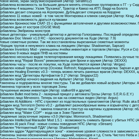
Новое меню, экран загрузкисохранения (Автор: Serafim12)
 Добавлена возможность за большие деньги менять отношение группировок к ГГ - у Си
Добавлены 4 машины: Уазик "Буханка", Трактор и Камаз на АТП; Baggi на Болота
 Добавлен десант спецназа на Агропроме. Дубльдесант спецназа на Кордоне
Добавлено 11 новых ножей - в том числе Монтировка и клинок самурая (Автор: Kirag; А
 Добавлена возможность драться кулаками
 Добавлен бронекостюм СКАТ-15 с функциями автолечения и другими возможностями. 
 Добавлен дым от костров (OGSE Mod)
 Добавлены Эмбрионы монстров
 Новые детекторы - уникальный детектор и детектор Голограммы. Последний определя
Добавлен Doc Viewer v1.0 RC - просмотр документов на Худе (Автор: 7.9)
 Новые сюжетные ролики. Так же восстановлены вырезанные сюжетные моменты
 Уборщик трупов и ненужного хлама на локациях (Авторы: Shadowman, Sapsan)
Добавлен Inventory Mod - уменьшены ячейки инвентаря и торговли (Авторы: Руся и Со)
 Добавлено 9 новых видов ПНВ на костюмы
 Добавлено несколько видов телепортирования между локациями. Появились ручные те
 Добавлен мод "Repair Boxes" ремкомплекты для брони и оружия (Автор: DEXXX)
Добавлены часы - после их покупки, на Худе появляется время (Автор: Vergas)
Добавлен новый трансмутатор (Основа: Refresh; Кординальная переделка: Sapsan и др
Добавлен Healing Enemies v0.3 - теперь можно лечить раненых врагов (Автор: DEXXX, 
Добавлен мод "Детекторы Артефактов 0.1" (Автор: Singapur22)
Добавлен прибор ночного видения на Арбалет (Автор: Kirag)
Изменены и подправлены многие текстуры. Так же добавлен новый асфальт (Авторы: Ar
 Изменена торговля у всех торговцев Зоны
Улучшенные иконки инвентаря (Автор: stalker69 и другие)
Добавлен Bullet mod beta 2 - лазерный прицел у автомата Грозы (Автор: S.E.R.G.E.Y.)
Изменено лицо Меченого. Теперь он как на сюжетных видео (Автор: Argus)
Добавлен AI Additions - НПС стреляют из подствольных гранатометов (Автор: Rulix aka 
Внедрен мод Terrorizm Demo v0.2 - добавляет разнообразные мины и взрывчатку с дето
Добавлен "Картин-пак 2" - замена плакатов и текстур на картины художников (Автор: n
Добавлен мод "Water COP" - вода как в Зове Припяти
 Рандомные загрузочные экраны v3.0 (Авторы: Monnoroch, Shadowman)
Добавлен Intellectual Marauder Mod 1.5.1 - возможность снимать броню с убитых НПС (
Добавлен AI pack Final - новые схемы поведения НПС (Автор: xStream)
 Добавлен "Нетпакетный ПДА" (Автор: Shadowman)
 Добавлен аддон "Адаптирующаяся зона" - изменение уровня сложности в зависимости 
Изменены значки обозначений карты - заданий, переходов и т.д. Стиль Чистого Неба и 
Добавлена Гравитационная пушка (Авторы: Malandrinus, Kirag)