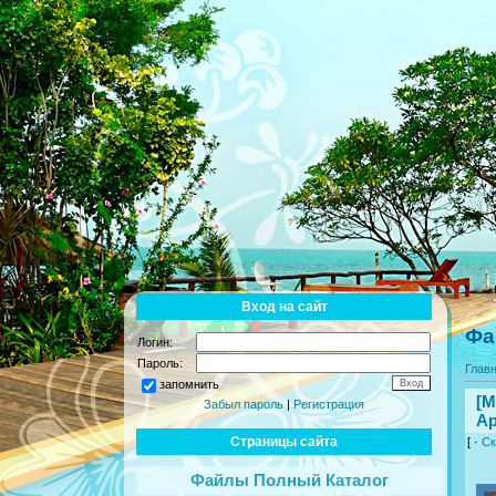
Вход на сайт
Фа
Логин:
Пароль:
Глав
запомнить
[M
Забыл пароль
|
Регистрация
Ар
Страницы сайта
[ ·
Ск
Файлы Полный Каталог