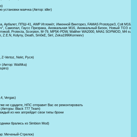
o)
 установки маячка (Автор: idler)
сина, Арбалет, ППШ-41, AWP Игломёт, Именной Винторез, FAMAS Prototype3, Colt M16A
лач", Самопал, Гаусс Призрака, Аномальная М16, Аномальный Бизон, Новый ТОЗ охотн
с оптикой, Protecta, Scorpion, M-79, MP5K-PDW, Walther WA2000, M4A1 SOPMOD, M4 super
n, Z.E.N, Kolyny, Death, Sm0кE, Sin!, Zeka1996Korneev)
Z-Vertoz, Nekt, Руся)
у (Автор: WaWka)
spiro)
4, Vergas)
 уже не сдадите, НПС отправит Вас ее ремонтировать
(Авторы: Black 777 Team)
каждый из них апгрейдит свои типы брони
дники брались из Simbion Mod)
тор: Меченый-Стрелок)