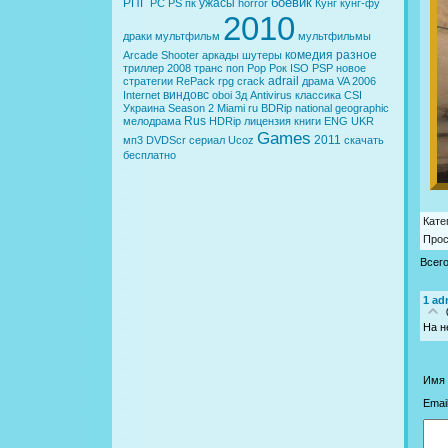
боевик
РПГ
ужасы
PC
PS
пк
horror
Кунг
кунг-фу
2010
драки
мультфильм
мультфильмы
комедия
разное
Arcade
Shooter
аркады
шутеры
триллер
2008
транс
поп
Pop
Рок
ISO
PSP
новое
adrail
стратегии
RePack
rpg
crack
драма
VA
2006
виндовс
Internet
oboi
3д
Antivirus
классика
CSI
Украина
Season 2
Miami
ru
BDRip
national geographic
Rus
мелодрама
HDRip
лицензия
книги
ENG
UKR
Games
2011
мп3
DVDScr
сериал
Ucoz
скачать
бесплатно
Кате
Про
Всег
1
adr
На н
Имя 
Email