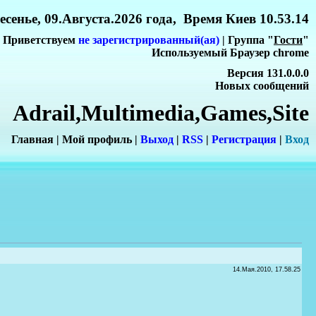
сенье, 09.Августа.2026 года, Время Киев 10.53.14
Приветствуем
не зарегистрированный(ая)
| Группа "
Гости
"
Используемый Браузер chrome
Версия 131.0.0.0
Новых сообщений
Adrail,Multimedia,Games,Site
Главная
|
Мой профиль
|
Выход
|
RSS
|
Регистрация
|
Вхо
д
14.Мая.2010, 17.58.25