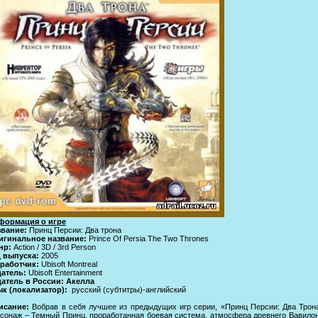
формация о игре
звание:
Принц Персии: Два трона
игинальное название:
Prince Of Persia The Two Thrones
нр:
Action / 3D / 3rd Person
д выпуска:
2005
зработчик:
Ubisoft Montreal
датель:
Ubisoft Entertainment
датель в России: Акелла
к (локализатор):
русский (субтитры)-английский
исание:
Вобрав в себя лучшее из предыдущих игр серии, «Принц Персии: Два Трон
сонаж – Темный Принц, проработанная боевая система, атмосфера древнего Вавилон