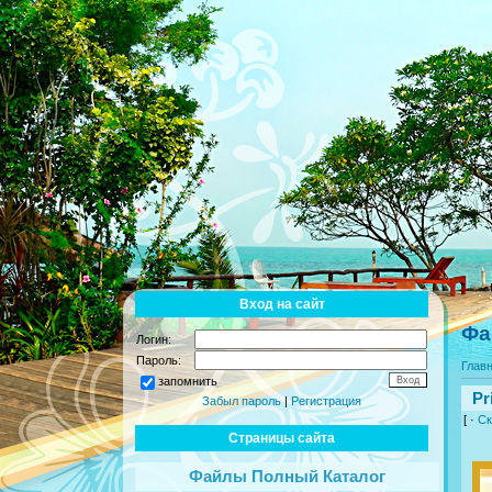
Вход на сайт
Фа
Логин:
Пароль:
Глав
запомнить
Pr
Забыл пароль
|
Регистрация
[ ·
Ск
Страницы сайта
Файлы Полный Каталог