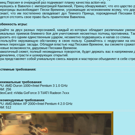
инц Персии» в очередной раз поднимает планку качества action-игр.
нувшись в Вавилон с императрицей Каилиной, Принц обнаруживает, что его царство р
ератрицы высвобождает Пески Времени, угрожающие исчезновением всему, что дор
знает, что им постепенно овладевает дух Темного Принца, порожденный Песками 
дется отстоять свое право быть правителем Вавилона.
обенность игры:
грайте за двух разных персонажей, каждый из которых обладает различными умен
никальных приемов ближнего боя для уничтожения несметных полчищ противника. Такж
оразить его одним единственным ударом, незаметно подкравшись и напав со спины.
спользуйте окружающую обстановку в свою пользу. Сражайтесь с недругами на оп
емных переходах засады. Обладая властью над Песками Времени, вы сможете сражать
 новые возможности, даруемые Песками Времени.
раматичный сюжет, полный неожиданных поворотов, будет держать вас в напряжении д
дреналина, страсти и шокирующих открытий.
гра представляет собой уникальную смесь жанров и мастерски объединяет в себе стр
стемные требования:
инимальные требования
:
U: AMD Duron 1000+/Intel Pentium 3 1.0 GHz
AM: 256
deoCard: nVidia GeForce 3 Ti/ATI Radeon 7xxx
екомендуемые требования
:
U: AMD Athlon XP 2000+/Intel Pentium 4 2.0 GHz
AM: 512