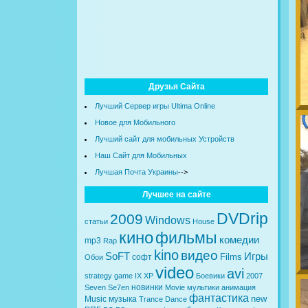
Друзья Сайта
Лучший Сервер игры Ultima Online
Новое для Мобильного
Лучший сайт для мобильных Устройств
Наш Сайт для Мобильных
Лучшая Почта Украины
-->
Лучшее на сайте
DVDrip
2009
Windows
статьи
House
кино
фильмы
комедии
mp3
Rap
kino
видео
SoFT
Игры
Films
софт
Обои
video
avi
strategy
game
IX
XP
Боевики
2007
новинки
Seven
Se7en
Movie
мультики
анимация
фантастика
new
Music
музыка
Trance
Dance