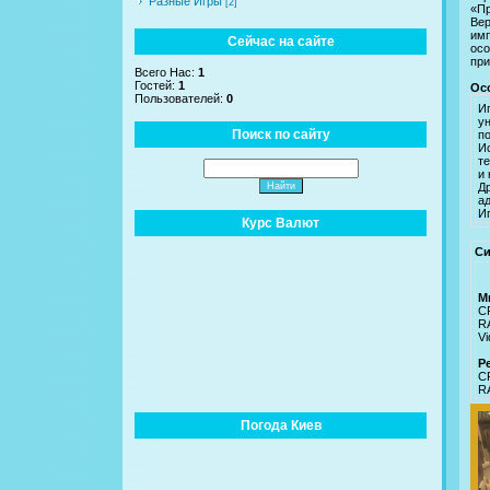
Разные Игры
[2]
«Пр
Вер
имп
Сейчас на сайте
осо
при
Всего Нас:
1
Гостей:
1
Ос
Пользователей:
0
И
у
Поиск по сайту
п
И
т
и
Д
а
И
Курс Валют
Си
М
CP
R
Vi
Р
CP
R
Погода Киев