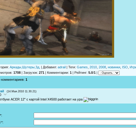
гория
:
Аркады,Шутеры,3д,
|
Добавил
:
adrail
|
Теги
:
Games
,
2010
,
2008
,
новинки
,
ISO
,
Игр
смотров
:
1708
|
Загрузок
:
271
|
Комментарии
:
1
|
Рейтинг
:
5.0
/
1
|
о комментариев
:
1
ail
(14.Мая.2010 11.30.21)
0
етбуке АСER 12" с картой Intel X4500 работает на ура
*:
 *: