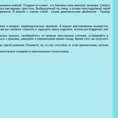
азорено войной. Позднее он узнает, что Каилина пала жертвой заговора. Смерть
ого наследнику престола. Выброшенный на улицу и всеми преследуемый герой
Времени. В борьбе с самим собой - своим демоническим двойником - Принцу
иями и владеет индивидуальным оружием. В вашем распоряжении множество
е вы сможете схватить и задушить врага издалека, используя Daggertail, или
асных крышах, пробирайтесь по кривым запутанным улочкам, устраивайте в
ся с врагами, замедляя и перематывая время назад. Кроме того, вы получите
о самой развязки. Покажите, на что вы способны, в этом приключении, полном
емительные поединки и оригинальные головоломки.