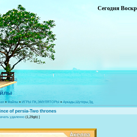
Сегодня Воскре
йлы
ная
»
Файлы
»
ИГРЫ ПК,ЭМУЛЯТОРЫ
»
Аркады,Шутеры,3д,
ince of persia-Two thrones
ачать удаленно
(1,29gb) ]