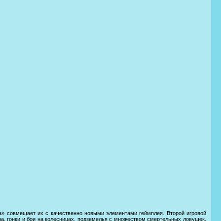
а» совмещает их с качественно новыми элементами геймплея. Второй игровой
а, гонки и бои на колесницах, подземелья с множеством смертельных ловушек.