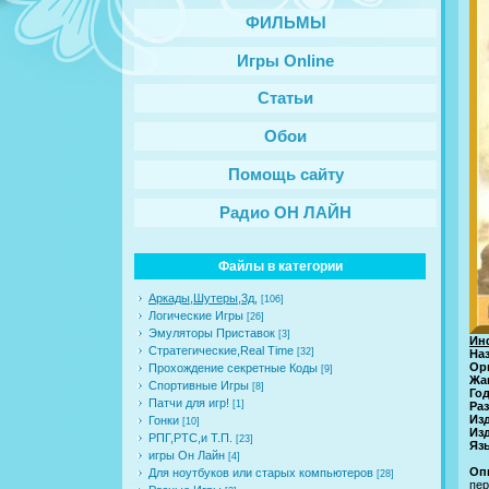
ФИЛЬМЫ
Игры Online
Статьи
Обои
Помощь сайту
Радио ОН ЛАЙН
Файлы в категории
Аркады,Шутеры,3д,
[106]
Логические Игры
[26]
Эмуляторы Приставок
[3]
Ин
Стратегические,Real Time
[32]
На
Ор
Прохождение секретные Коды
[9]
Жа
Спортивные Игры
[8]
Го
Патчи для игр!
[1]
Ра
Из
Гонки
[10]
Из
РПГ,РТС,и Т.П.
[23]
Язы
игры Он Лайн
[4]
Оп
Для ноутбуков или старых компьютеров
[28]
пер