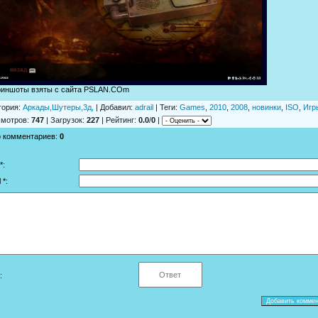
риншоты взяты с сайта PSLAN.COm
гория
:
Аркады,Шутеры,3д,
|
Добавил
:
adrail
|
Теги
:
Games
,
2010
,
2008
,
новинки
,
ISO
,
Игр
смотров
:
747
|
Загрузок
:
227
|
Рейтинг
:
0.0
/
0
|
о комментариев
:
0
*:
 *:
: