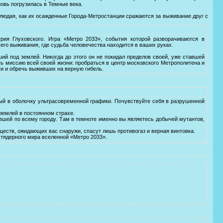
овь погрузилась в Темные века.
блюдая, как их осажденные Города-Метростанции сражаются за выживание друг с
я Глуховского. Игра «Метро 2033», события которой разворачиваются в
его выживания, где судьба человечества находится в ваших руках.
й под землей. Никогда до этого он не покидал пределов своей, уже ставшей
ь миссию всей своей жизни: пробраться в центр московского Метрополитена и
ти и обречь выживших на верную гибель.
ый в оболочку ультрасовременной графики. Почувствуйте себя в разрушенной
землей в постоянном страхе.
вшей по всему городу. Там в темноте именно вы являетесь добычей мутантов,
еств, ожидающих вас снаружи, спасут лишь противогаз и верная винтовка.
стядерного мира вселенной «Метро 2033».