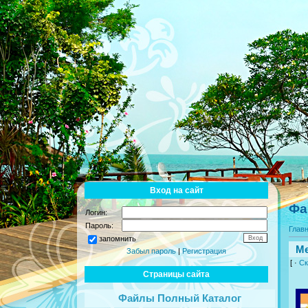
Вход на сайт
Фа
Логин:
Пароль:
Глав
запомнить
Me
Забыл пароль
|
Регистрация
[ ·
Ск
Страницы сайта
Файлы Полный Каталог