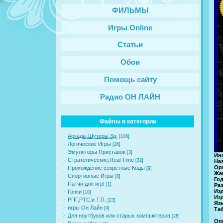
ФИЛЬМЫ
Игры Online
Статьи
Обои
Помощь сайту
Радио ОН ЛАЙН
Файлы в категории
Аркады,Шутеры,3д,
[106]
Логические Игры
[26]
Эмуляторы Приставок
[3]
Ин
Стратегические,Real Time
[32]
На
Ор
Прохождение секретные Коды
[9]
Жа
Спортивные Игры
[8]
Го
Патчи для игр!
[1]
Ра
Из
Гонки
[10]
Изд
РПГ,РТС,и Т.П.
[23]
Язы
игры Он Лайн
[4]
Таб
Для ноутбуков или старых компьютеров
[28]
Оп