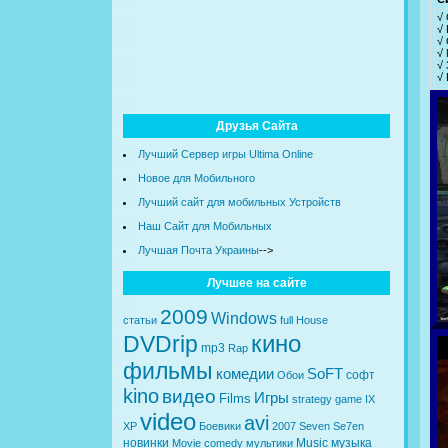
√
√ 
√ 
√ 
√ 
√ 
Друзья Сайта
Лучший Сервер игры Ultima Online
Новое для Мобильного
Лучший сайт для мобильных Устройств
Наш Сайт для Мобильных
Лучшая Почта Украины
-->
Лучшее на сайте
2009
Windows
статьи
full
House
кино
DVDrip
mp3
Rap
фильмы
комедии
SoFT
софт
Обои
kino
видео
Игры
Films
strategy
game
IX
video
avi
XP
Боевики
2007
Seven
Se7en
новинки
Music
музыка
Movie
comedy
мультики