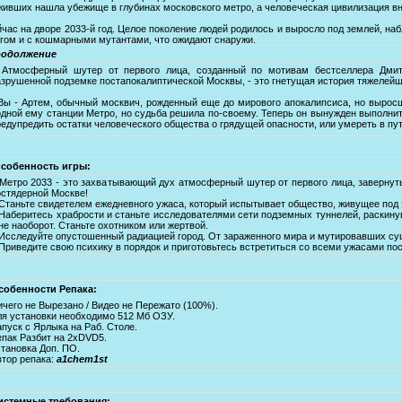
ивших нашла убежище в глубинах московского метро, а человеческая цивилизация вн
час на дворе 2033-й год. Целое поколение людей родилось и выросло под землей, на
гом и с кошмарными мутантами, что ожидают снаружи.
одолжение
тмосферный шутер от первого лица, созданный по мотивам бестселлера Дмитри
азрушенной подземке постапокалиптической Москвы, - это гнетущая история тяжелейш
ы - Артем, обычный москвич, рожденный еще до мирового апокалипсиса, но выросши
одной ему станции Метро, но судьба решила по-своему. Теперь он вынужден выполнит
редупредить остатки человеческого общества о грядущей опасности, или умереть в пу
собенность игры:
 Метро 2033 - это захватывающий дух атмосферный шутер от первого лица, завернут
остядерной Москве!
 Станьте свидетелем ежедневного ужаса, который испытывает общество, живущее под 
 Наберитесь храбрости и станьте исследователями сети подземных туннелей, раскину
не наоборот. Станьте охотником или жертвой.
 Исследуйте опустошенный радиацией город. От зараженного мира и мутировавших сущ
 Приведите свою психику в порядок и приготовьтесь встретиться со всеми ужасами по
собенности Репака:
ичего не Вырезано / Видео не Пережато (100%).
ля установки необходимо 512 Mб ОЗУ.
пуск с Ярлыка на Раб. Столе.
епак Разбит на 2хDVD5.
становка Доп. ПО.
втор репака:
a1chem1st
истемные требования: