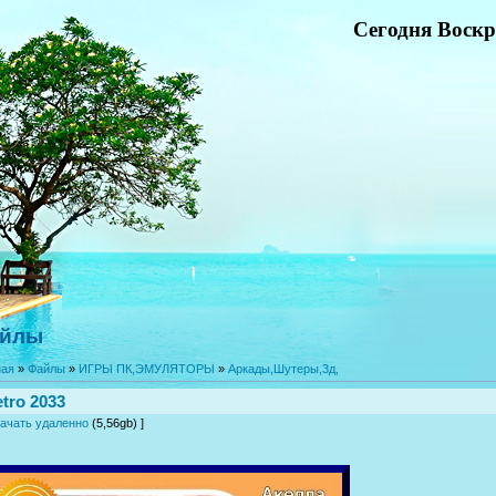
Сегодня Воскре
йлы
ная
»
Файлы
»
ИГРЫ ПК,ЭМУЛЯТОРЫ
»
Аркады,Шутеры,3д,
tro 2033
ачать удаленно
(5,56gb) ]