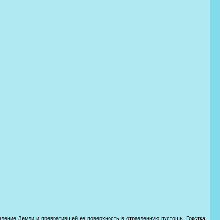
еление Земли и превратившей ее поверхность в отравленную пустошь. Горстка