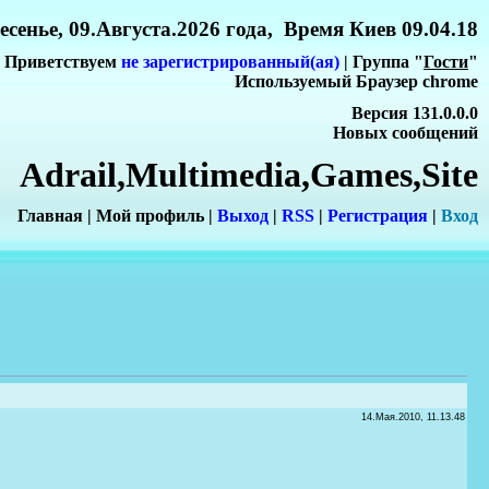
сенье, 09.Августа.2026 года, Время Киев 09.04.18
Приветствуем
не зарегистрированный(ая)
| Группа "
Гости
"
Используемый Браузер chrome
Версия 131.0.0.0
Новых сообщений
Adrail,Multimedia,Games,Site
Главная
|
Мой профиль
|
Выход
|
RSS
|
Регистрация
|
Вхо
д
14.Мая.2010, 11.13.48