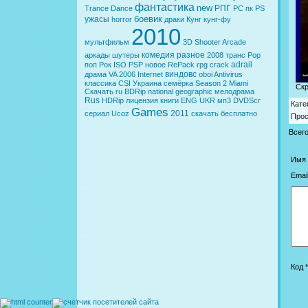
фантастика
new
РПГ
Trance
Dance
PC
пк
PS
боевик
ужасы
horror
драки
Кунг
кунг-фу
2010
мультфильм
3D
Shooter
Arcade
комедия
разное
аркады
шутеры
2008
транс
Pop
adrail
поп
Рок
ISO
PSP
новое
RePack
rpg
crack
виндовс
драма
VA
2006
Internet
oboi
Antivirus
классика
CSI
Украина
семёрка
Season 2
Miami
Ск
Скачать
ru
BDRip
national geographic
мелодрама
Rus
HDRip
лицензия
книги
ENG
UKR
мп3
DVDScr
Кате
Games
2011
сериал
Ucoz
скачать бесплатно
Про
Всег
Имя 
Email
Код *