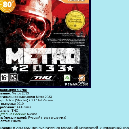
формация о игре
звание:
Метро 2033
игинальное название:
Metro 2033
нр:
Action (Shooter) / 3D / 1st Person
д выпуска:
2010
зработчик:
4A Games
датель:
THQ
атель в России:
Акелла
к (локализатор):
Русский (текст и озвучка)
лэтка:
Вшита
исание:
В 2013 году мир был разрушен глобальной катастрофой, уничтожившей нас