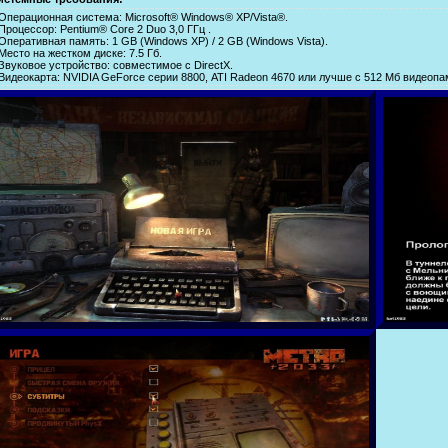
 Операционная система: Microsoft® Windows® XP/Vista®.
Процессор: Pentium® Core 2 Duo 3,0 ГГц .
Оперативная память: 1 GB (Windows XP) / 2 GB (Windows Vista).
Место на жестком диске: 7.5 Гб.
Звуковое устройство: совместимое с DirectX.
Видеокарта: NVIDIA GeForce серии 8800, ATI Radeon 4670 или лучше с 512 Мб видеопамя