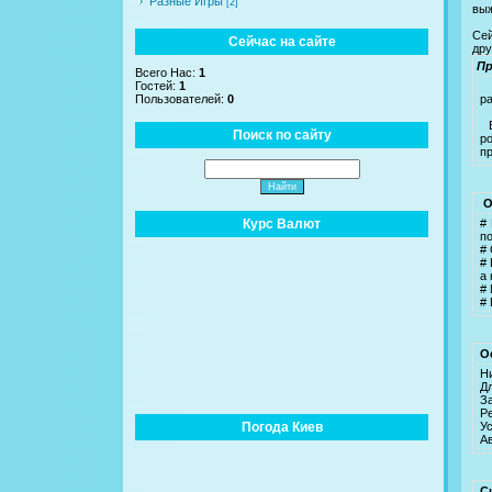
Разные Игры
[2]
выж
Сей
Сейчас на сайте
дру
Пр
Всего Нас:
1
Гостей:
1
А
Пользователей:
0
р
В
Поиск по сайту
р
п
О
Курс Валют
#
п
#
#
а 
#
#
О
Н
Д
За
Р
Погода Киев
У
А
С