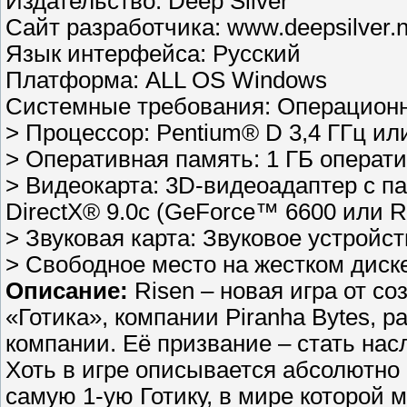
Издательство: Deep Silver
Сайт разработчика: www.deepsilver.n
Язык интерфейса: Русский
Платформа: ALL OS Windows
Системные требования: Операционн
> Процессор: Pentium® D 3,4 ГГц ил
> Оперативная память: 1 ГБ операти
> Видеокарта: 3D-видеоадаптер с п
DirectX® 9.0c (GeForce™ 6600 или 
> Звуковая карта: Звуковое устройст
> Свободное место на жестком диске
Описание:
Risen – новая игра от с
«Готика», компании Piranha Bytes, 
компании. Её призвание – стать нас
Хоть в игре описывается абсолютно 
самую 1-ую Готику, в мире которой 