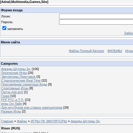
[
Adrail,Multimedia,Games,Site
]
Форма входа
Логин:
Пароль:
запомнить
Забыл
Меню сайта
Файлы Полный Каталог
ФИЛЬМЫ
Игры
Categories
Аркады,Шутеры,3д,
[106]
Логические Игры
[26]
Эмуляторы Приставок
[3]
Стратегические,Real Time
[32]
Прохождение секретные Коды
[9]
Спортивные Игры
[8]
Патчи для игр!
[1]
Гонки
[10]
РПГ,РТС,и Т.П.
[23]
игры Он Лайн
[4]
Для ноутбуков или старых компьютеров
[28]
Разные Игры
[2]
Главная
»
Файлы
»
ИГРЫ ПК,ЭМУЛЯТОРЫ
»
Аркады,Шутеры,3д,
Risen (RUS)