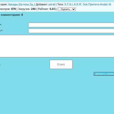
гория
:
Аркады,Шутеры,3д,
|
Добавил
:
adrail
|
Теги
:
S.T.A.L.K.E.R: Зов Припяти Arabic M
смотров
:
878
|
Загрузок
:
240
|
Рейтинг
:
5.0
/
1
|
о комментариев
:
0
*:
 *:
: