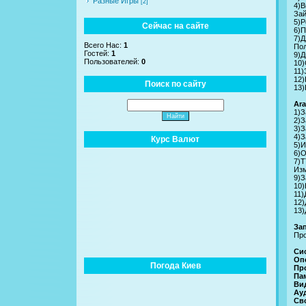
Разные Игры
[2]
4)В
Зай
5)Р
Сейчас на сайте
6)П
7)Д
Всего Нас:
1
Пол
Гостей:
1
9)Д
Пользователей:
0
10)
11)
12)
Поиск по сайту
13)
Ara
1)З
2)З
3)З
4)З
Курс Валют
5)И
6)О
7)Т
Изм
9)З
10)
11)
12)
13)
Зап
Про
Си
Оп
Погода Киев
Пр
Па
Ви
Ау
Св