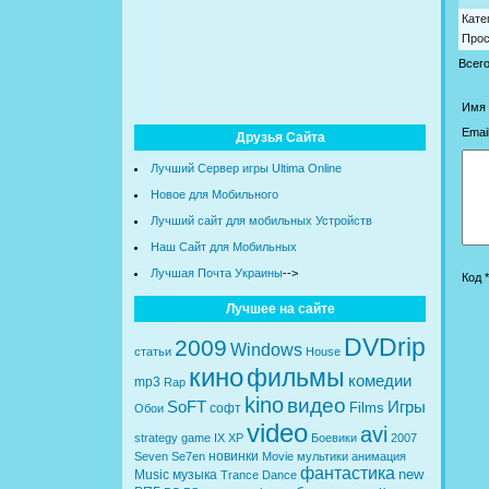
Кате
Про
Всег
Имя 
Email
Друзья Сайта
Лучший Сервер игры Ultima Online
Новое для Мобильного
Лучший сайт для мобильных Устройств
Наш Сайт для Мобильных
Лучшая Почта Украины
-->
Код *
Лучшее на сайте
DVDrip
2009
Windows
статьи
House
кино
фильмы
комедии
mp3
Rap
kino
видео
SoFT
Игры
Films
софт
Обои
video
avi
strategy
game
IX
XP
Боевики
2007
новинки
Seven
Se7en
Movie
мультики
анимация
фантастика
new
Music
музыка
Trance
Dance