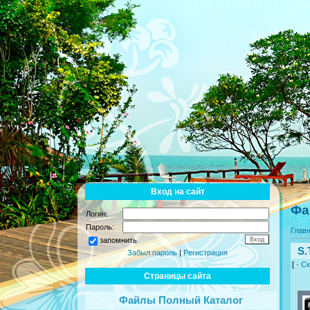
Вход на сайт
Фа
Логин:
Пароль:
Глав
запомнить
S.
Забыл пароль
|
Регистрация
[ ·
Ск
Страницы сайта
Файлы Полный Каталог