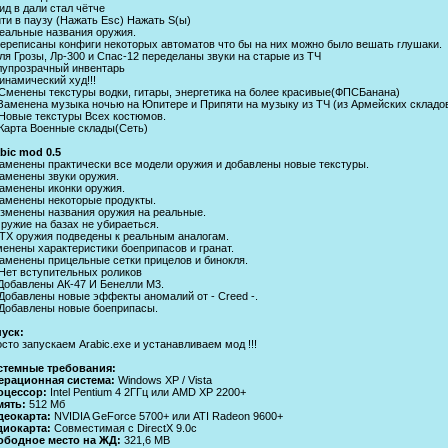
ид в дали стал чётче
ти в паузу (Нажать Esc) Нажать S(ы)
еальные названия оружия.
ереписаны конфиги некоторых автоматов что бы на них можно было вешать глушаки.
ля Грозы, Лр-300 и Спас-12 переделаны звуки на старые из ТЧ
упрозрачный инвентарь
инамический худ!!!
Сменены текстуры водки, гитары, энергетика на более красивые(ФПСБанана)
Заменена музыка ночью на Юпитере и Припяти на музыку из ТЧ (из Армейских складо
Новые текстуры Всех костюмов.
Карта Военные склады(Сеть)
bic mod 0.5
аменены практически все модели оружия и добавлены новые текстуры.
аменены звуки оружия.
аменены иконки оружия.
аменены некоторые продукты.
зменены названия оружия на реальные.
ружие на базах не убираеться.
ТХ оружия подведены к реальным аналогам.
енены характеристики боеприпасов и гранат.
аменены прицельные сетки прицелов и бинокля.
Нет вступительных роликов
Добавлены АК-47 И Бенелли М3.
Добавлены новые эффекты аномалий от - Creed -.
Добавлены новые боеприпасы.
уск:
сто запускаем Arabic.exe и устанавливаем мод !!!
стемные требования:
ерационная система:
Windows XP / Vista
оцессор:
Intel Pentium 4 2ГГц или AMD XP 2200+
мять:
512 Мб
деокарта:
NVIDIA GeForce 5700+ или ATI Radeon 9600+
диокарта:
Совместимая с DirectX 9.0c
ободное место на ЖД:
321,6 MB