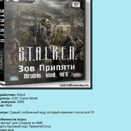
зработчик:
Retvil
датель:
GSC Game World
д выпуска:
2009
нр:
Mod
 игре:
Самый глобальный мод, который изменяет почти всё !!!!
обенности игры:
звучка" для Снорков из АМК
арта Грузовой порт Припяти(Сеть)
павн мод