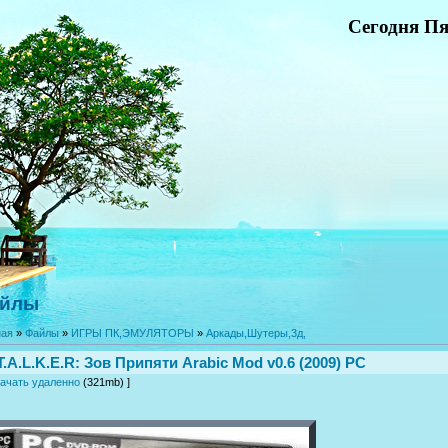
Сегодня Пя
йлы
ная
»
Файлы
»
ИГРЫ ПК,ЭМУЛЯТОРЫ
»
Аркады,Шутеры,3д,
T.A.L.K.E.R: Зов Припяти Arabic Mod v0.6 (2009) РС
ачать удаленно
(321mb) ]