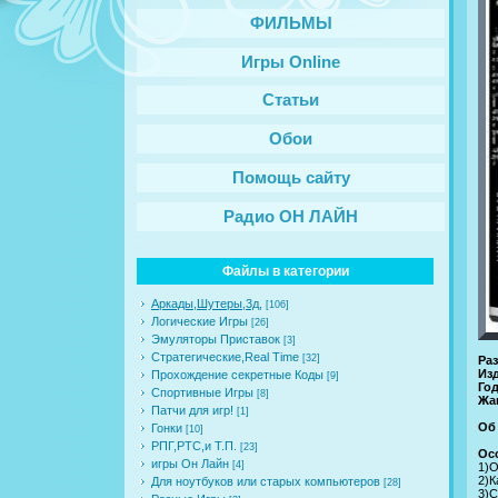
ФИЛЬМЫ
Игры Online
Статьи
Обои
Помощь сайту
Радио ОН ЛАЙН
Файлы в категории
Аркады,Шутеры,3д,
[106]
Логические Игры
[26]
Эмуляторы Приставок
[3]
Стратегические,Real Time
[32]
Ра
Из
Прохождение секретные Коды
[9]
Го
Спортивные Игры
[8]
Жа
Патчи для игр!
[1]
Об
Гонки
[10]
РПГ,РТС,и Т.П.
[23]
Ос
игры Он Лайн
[4]
1)О
2)К
Для ноутбуков или старых компьютеров
[28]
3)С