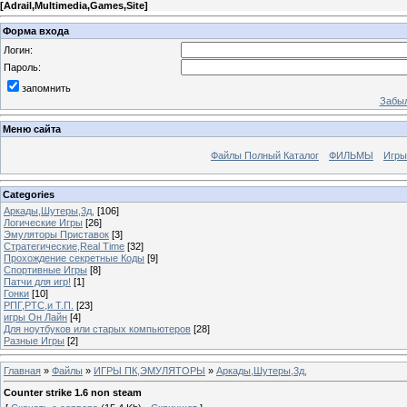
[
Adrail,Multimedia,Games,Site
]
Форма входа
Логин:
Пароль:
запомнить
Забыл
Меню сайта
Файлы Полный Каталог
ФИЛЬМЫ
Игры
Categories
Аркады,Шутеры,3д,
[106]
Логические Игры
[26]
Эмуляторы Приставок
[3]
Стратегические,Real Time
[32]
Прохождение секретные Коды
[9]
Спортивные Игры
[8]
Патчи для игр!
[1]
Гонки
[10]
РПГ,РТС,и Т.П.
[23]
игры Он Лайн
[4]
Для ноутбуков или старых компьютеров
[28]
Разные Игры
[2]
Главная
»
Файлы
»
ИГРЫ ПК,ЭМУЛЯТОРЫ
»
Аркады,Шутеры,3д,
Counter strike 1.6 non steam