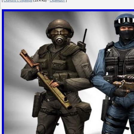
[
Скачать с сервера
(15.4 Kb) ·
Скриншот
]