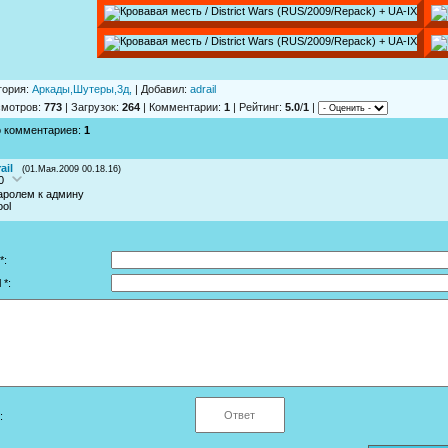
гория
:
Аркады,Шутеры,3д,
|
Добавил
:
adrail
смотров
:
773
|
Загрузок
:
264
|
Комментарии
:
1
|
Рейтинг
:
5.0
/
1
|
о комментариев
:
1
ail
(01.Мая.2009 00.18.16)
0
аролем к админу
*:
 *:
: