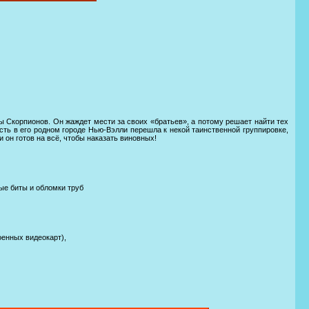
Скорпионов. Он жаждет мести за своих «братьев», а потому решает найти тех
асть в его родном городе Нью-Вэлли перешла к некой таинственной группировке,
он готов на всё, чтобы наказать виновных!
ные биты и обломки труб
оенных видеокарт),