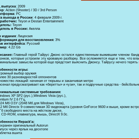
д выпуска
: 2009
нр
: Action (Shooter) / 3D / 3rd Person
атформа
: PC
та выхода в России
: 4 февраля 2009 г.
зработчик:
Teyon и Destan Entertainment
датель:
Teyon
датель в России:
Акелла
п издания
: Лицензия
формация для восстановления
: 3%
ык интерфейса
: Русский
змер
: 4.22 Gb
исание:
Главный герой Тайрус Джонс остался единственным выжившим членом банды 
онков, которые устроили эту кровавую разборку. Все осложняется еще и тем, что вл
минальные замыслы которой еще предстоит выяснить Джонсу. Тайрусу нечего терять и 
обенности игры:
громный выбор оружия
олее 30 разновидностей оппонентов
ножество локаций: начиная от тюрьмы и заканчивая метро
рсенал предусматривает как «беретты» и «узи», так и подручные средства - бейсболь
нимальные системные требования:
indows XP SP2 (рус.),Windows Vista (рус.),
entium IV 2.6 ГГц,
024 Мб ОЗУ (2048 Мб для Windows Vista),
12 Мб Directx 9-совместимая 3D видеокарта (уровня GeForce 9600 и выше, кроме встр
 Гб свободного места на жёстком диске,
x CD-ROM, клавиатура, мышь, DireсtX 9.0c.
обенности Repack'a:
охранен оригинальный Autorun
апуск через ярлык на десктопе
аблетка вшита