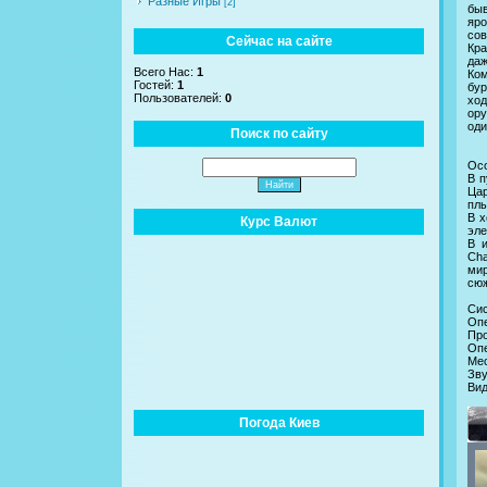
Разные Игры
[2]
быв
яро
сов
Сейчас на сайте
Кра
даж
Всего Нас:
1
Ком
Гостей:
1
бур
Пользователей:
0
ход
ору
оди
Поиск по сайту
Осо
В п
Цар
плы
В х
Курс Валют
эле
В 
Cha
мир
сюж
Сис
Опе
Про
Опе
Мес
Зву
Вид
Погода Киев