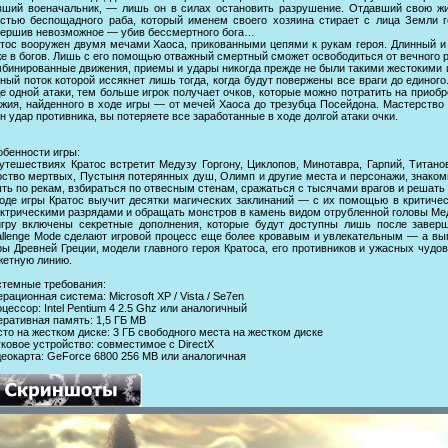
ший военачальник, — лишь он в силах остановить разрушение. Отдавший свою жиз
стью беспощадного раба, который именем своего хозяина стирает с лица Земли г
ершив невозможное — убив бессмертного бога…
тос вооружен двумя мечами Хаоса, прикованными цепями к рукам героя. Длинный и
е в богов. Лишь с его помощью отважный смертный сможет освободиться от вечного 
бинированные движения, приемы и удары никогда прежде не были такими жестокими и
ный поток которой иссякнет лишь тогда, когда будут повержены все враги до едино
е одной атаки, тем больше игрок получает очков, которые можно потратить на прио
жия, найденного в ходе игры — от мечей Хаоса до трезубца Посейдона. Мастерство 
н удар противника, вы потеряете все заработанные в ходе долгой атаки очки.
бенности игры:
утешествиях Кратос встретит Медузу Горгону, Циклопов, Минотавра, Гарпий, Титан
ство мертвых, Пустыня потерянных душ, Олимп и другие места и персонажи, знаком
ть по рекам, взбираться по отвесным стенам, сражаться с тысячами врагов и решать
оде игры Кратос выучит десятки магических заклинаний — с их помощью в критиче
ктрическими разрядами и обращать монстров в камень видом отрубленной головы Ме
игру включены секретные дополнения, которые будут доступны лишь после заве
llenge Mode сделают игровой процесс еще более кровавым и увлекательным — а выпо
ы Древней Греции, модели главного героя Кратоса, его противников и ужасных чудо
етную линию.
темные требования:
рационная система: Microsoft XP / Vista / Se7en
цессор: Intel Pentium 4 2.5 Ghz или аналогичный
ративная память: 1,5 ГБ MB
то на жестком диске: 3 ГБ свободного места на жестком диске
ковое устройство: совместимое с DirectX
еокарта: GeForce 6800 256 MB или аналогичная