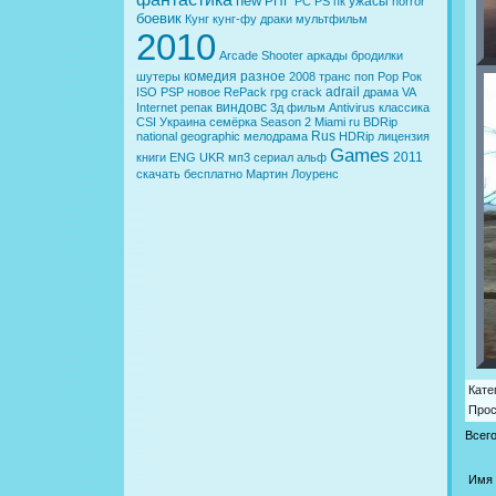
new
РПГ
ужасы
PC
PS
пк
horror
боевик
Кунг
кунг-фу
драки
мультфильм
2010
Arcade
Shooter
аркады
бродилки
комедия
разное
шутеры
2008
транс
поп
Pop
Рок
adrail
ISO
PSP
новое
RePack
rpg
crack
драма
VA
виндовс
Internet
репак
3д
фильм
Antivirus
классика
CSI
Украина
семёрка
Season 2
Miami
ru
BDRip
Rus
national geographic
мелодрама
HDRip
лицензия
Games
2011
книги
ENG
UKR
мп3
сериал
альф
скачать бесплатно
Мартин Лоуренс
Кате
Про
Всег
Имя 