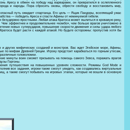
нь Аресу в обмен на победу над варварами, он превратился в ослепленного
орода и народы. Пора сбросить оковы, обрести свободу и восстановить мир,
 опасный путь ожидает спартанца. Его цель — Ящик Пандоры, вселяющий ужас
рабства — победить Ареса и спасти Афины от неминуемой гибели.
 безудержно яростными. Любая атака Кратоса может вылиться в кровавую реку,
го. Чем эффектнее и продолжительнее «комбо», чем больше врагов уничтожено в
бретение новых суперударов, повышение скорости движения и силы удара любого
Кратоса будет расти с каждой атакой. Но будьте осторожны: пропустив хотя бы
ов и других мифических созданий и монстров. Вас ждет Эгейское море, Афины,
ые по мифам Древней Греции. Игроку предстоит карабкаться по горным утесам,
 различные головоломки.
ские минуты воин сможет призывать на помощь самого Зевса, поражать врагов
дузы Горгоны.
ршения путешествия на повышенных уровнях сложности. Режимы God Mode и
лнив все задания, игроки также смогут увидеть, как создавались виртуальные
вищ, а также смогут побывать на игровых этапах, которые не вошли в основную