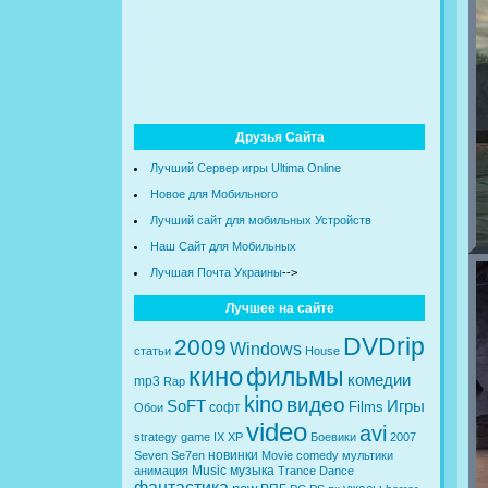
Друзья Сайта
Лучший Сервер игры Ultima Online
Новое для Мобильного
Лучший сайт для мобильных Устройств
Наш Сайт для Мобильных
Лучшая Почта Украины
-->
Лучшее на сайте
DVDrip
2009
Windows
статьи
House
кино
фильмы
комедии
mp3
Rap
kino
видео
SoFT
Игры
Films
софт
Обои
video
avi
strategy
game
IX
XP
Боевики
2007
новинки
Seven
Se7en
Movie
comedy
мультики
Music
музыка
анимация
Trance
Dance
фантастика