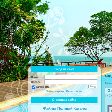
Вход на сайт
Фа
Логин:
Пароль:
Глав
запомнить
Go
Забыл пароль
|
Регистрация
[ ·
Ск
Страницы сайта
Файлы Полный Каталог