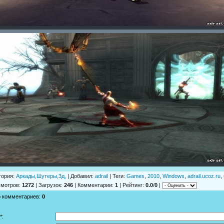
гория
:
Аркады,Шутеры,3д,
|
Добавил
:
adrail
|
Теги
:
Games
,
2010
,
Windows
,
adrail.ucoz.ru
,
смотров
:
1272
|
Загрузок
:
246
|
Комментарии
:
1
|
Рейтинг
:
0.0
/
0
|
о комментариев
:
0
*: