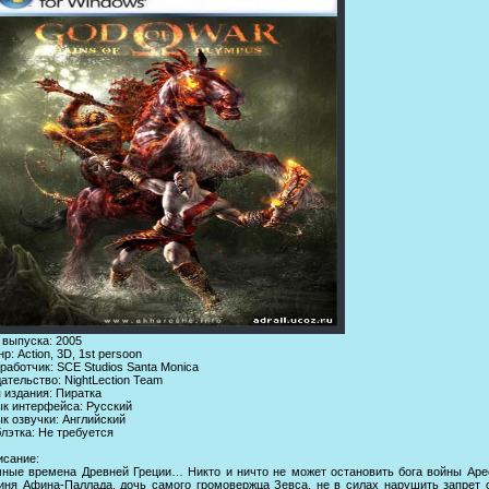
 выпуска: 2005
р: Action, 3D, 1st persoon
работчик: SCE Studios Santa Monica
ательство: NightLection Team
 издания: Пиратка
к интерфейса: Русский
к озвучки: Английский
лэтка: Не требуется
сание:
ные времена Древней Греции… Никто и ничто не может остановить бога войны Аре
иня Афина-Паллада, дочь самого громовержца Зевса, не в силах нарушить запрет 