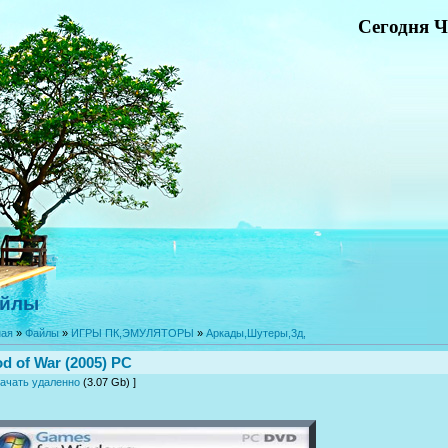
Сегодня Ч
йлы
ная
»
Файлы
»
ИГРЫ ПК,ЭМУЛЯТОРЫ
»
Аркады,Шутеры,3д,
d of War (2005) PC
ачать удаленно
(3.07 Gb) ]