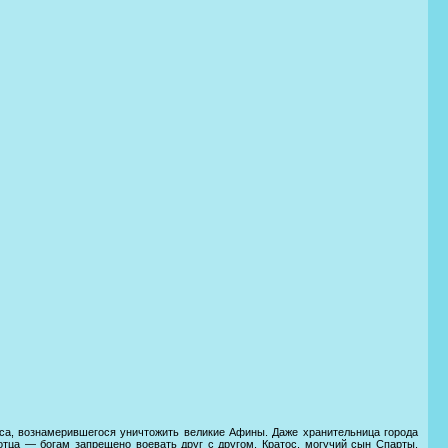
са, вознамерившегося уничтожить великие Афины. Даже хранительница города
отца — богам запрещено воевать друг с другом. Кратос, могучий сын Спарты,