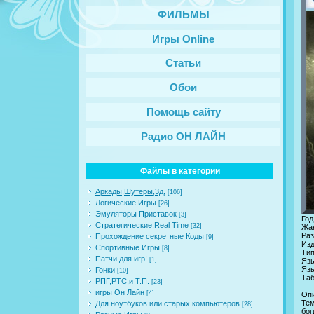
ФИЛЬМЫ
Игры Online
Статьи
Обои
Помощь сайту
Радио ОН ЛАЙН
Файлы в категории
Аркады,Шутеры,3д,
[106]
Логические Игры
[26]
Эмуляторы Приставок
[3]
Год
Стратегические,Real Time
[32]
Жан
Раз
Прохождение секретные Коды
[9]
Изд
Спортивные Игры
[8]
Тип
Патчи для игр!
[1]
Язы
Язы
Гонки
[10]
Таб
РПГ,РТС,и Т.П.
[23]
игры Он Лайн
[4]
Опи
Тем
Для ноутбуков или старых компьютеров
[28]
бог