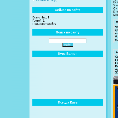
Разные Игры
[2]
Вст
У н
Он 
Сейчас на сайте
К н
Мож
Всего Нас:
1
Гостей:
1
О
Пользователей:
0
Ч
к
Поиск по сайту
в
бо
н
С
Курс Валют
С
Пр
П
Ви
Ау
Ж
Погода Киев