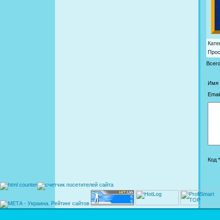
Кате
Про
Всег
Имя 
Email
Код *