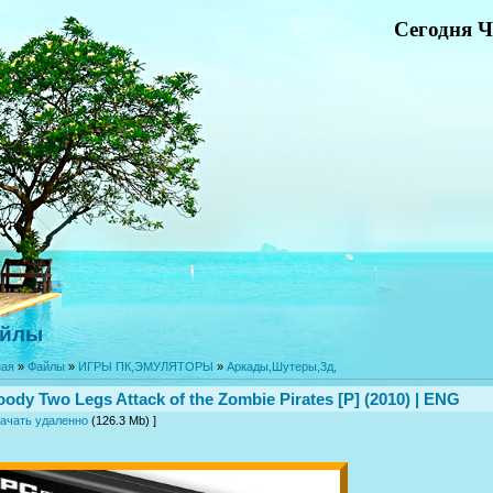
Сегодня Ч
йлы
ная
»
Файлы
»
ИГРЫ ПК,ЭМУЛЯТОРЫ
»
Аркады,Шутеры,3д,
ody Two Legs Attack of the Zombie Pirates [P] (2010) | ENG
ачать удаленно
(126.3 Mb) ]