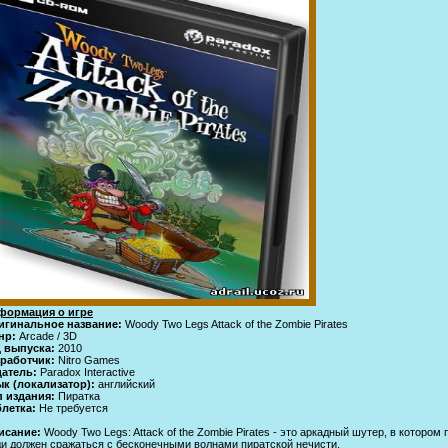
формация о игре
игинальное название:
Woody Two Legs Attack of the Zombie Pirates
нр:
Arcade / 3D
д выпуска:
2010
зработчик:
Nitro Games
датель:
Paradox Interactive
к (локализатор):
английский
п издания:
Пиратка
летка:
Не требуется
исание:
Woody Two Legs: Attack of the Zombie Pirates - это аркадный шутер, в котором 
и должен сражаться с бесконечными волнами пиратской нечисти.