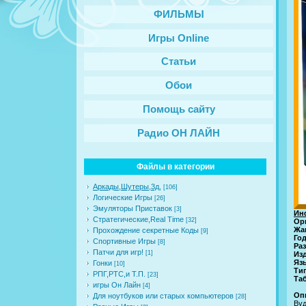
ФИЛЬМЫ
Игры Online
Статьи
Обои
Помощь сайту
Радио ОН ЛАЙН
Файлы в категории
Аркады,Шутеры,3д,
[106]
Логические Игры
[26]
Эмуляторы Приставок
[3]
Ин
Стратегические,Real Time
[32]
Ор
Жа
Прохождение секретные Коды
[9]
Го
Спортивные Игры
[8]
Ра
Патчи для игр!
[1]
Из
Язы
Гонки
[10]
Ти
РПГ,РТС,и Т.П.
[23]
Таб
игры Он Лайн
[4]
Оп
Для ноутбуков или старых компьютеров
[28]
Вуд