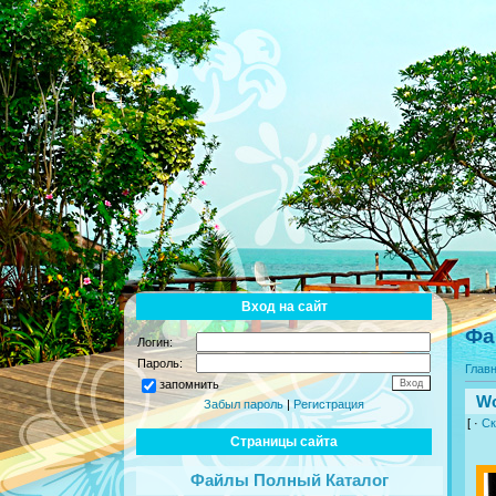
Вход на сайт
Фа
Логин:
Пароль:
Глав
запомнить
Wo
Забыл пароль
|
Регистрация
[ ·
Ск
Страницы сайта
Файлы Полный Каталог