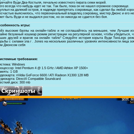
речайте Вуди Два-Костыля, печально известного пирата семи морей.
его всегда что-нибудь идет не так. Так было, пока он не нашел огромное сокровище.
уплыл на далекий остров, в надежде припрятать сокровище, как сделал бы любой хоро
есчастью выяснилось, что первоначальный владелец сокровищ, мистер Джонс и его н
ет быть Вуди и не выдался ростом, но он никогда не сдается без боя.
собенность игры:
ейз высокие баллы на онлайн-табло и не соглашайтесь на меньшее, чем Лучшие из
райне безумный кошмар режим регистрации на регулярной основе, чтобы убедиться, что
аших друзей и врагов на онлайн табло" Следуйте история корыта Вуди TwoLegs ре
рьбы с силами зла г . Jones на нескольких различных уровнях интенсивности лица зом
ом Джонсом себя
истемные требования:
истема: Windows
оцессор: Intel Pentium 4 @ 1.5 GHz / AMD Athlon XP 1500+
амять: 1 GB
деокарта: nVidia GeForce 6600 / ATI Radeon X1300 128 MB
диокарта: DirectX Compatible Soundcard
есткий диск: 300 mb