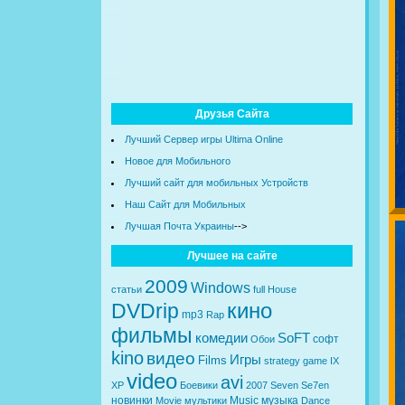
Друзья Сайта
Лучший Сервер игры Ultima Online
Новое для Мобильного
Лучший сайт для мобильных Устройств
Наш Сайт для Мобильных
Лучшая Почта Украины
-->
Лучшее на сайте
2009
Windows
статьи
full
House
кино
DVDrip
mp3
Rap
фильмы
комедии
SoFT
софт
Обои
kino
видео
Игры
Films
strategy
game
IX
video
avi
XP
Боевики
2007
Seven
Se7en
новинки
Music
музыка
Movie
мультики
Dance