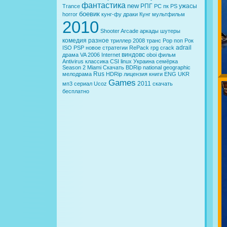
фантастика
new
РПГ
ужасы
Trance
PC
пк
PS
боевик
horror
кунг-фу
драки
Кунг
мультфильм
2010
Shooter
Arcade
аркады
шутеры
комедия
разное
триллер
2008
транс
Pop
поп
Рок
adrail
ISO
PSP
новое
стратегии
RePack
rpg
crack
виндовс
драма
VA
2006
Internet
oboi
фильм
Antivirus
классика
CSI
linux
Украина
семёрка
Season 2
Miami
Скачать
BDRip
national geographic
Rus
мелодрама
HDRip
лицензия
книги
ENG
UKR
Games
2011
мп3
сериал
Ucoz
скачать
бесплатно