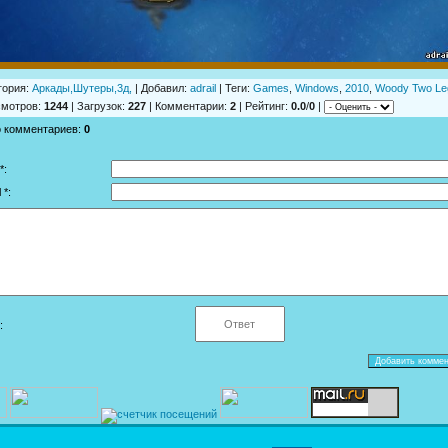
гория
:
Аркады,Шутеры,3д,
|
Добавил
:
adrail
|
Теги
:
Games
,
Windows
,
2010
,
Woody Two Leg
смотров
:
1244
|
Загрузок
:
227
|
Комментарии
:
2
|
Рейтинг
:
0.0
/
0
|
о комментариев
:
0
*:
 *:
: