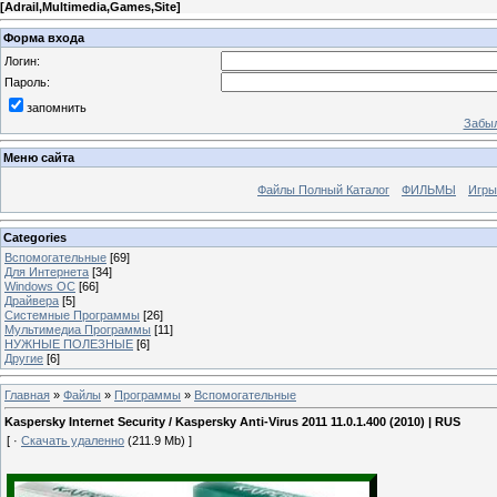
[
Adrail,Multimedia,Games,Site
]
Форма входа
Логин:
Пароль:
запомнить
Забыл
Меню сайта
Файлы Полный Каталог
ФИЛЬМЫ
Игры
Categories
Вспомогательные
[69]
Для Интернета
[34]
Windows ОС
[66]
Драйвера
[5]
Системные Программы
[26]
Мультимедиа Программы
[11]
НУЖНЫЕ ПОЛЕЗНЫЕ
[6]
Другие
[6]
Главная
»
Файлы
»
Программы
»
Вспомогательные
Kaspersky Internet Security / Kaspersky Anti-Virus 2011 11.0.1.400 (2010) | RUS
[ ·
Скачать удаленно
(211.9 Mb) ]