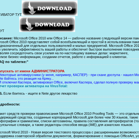
ТИВАТОР ТУТ
 ТУТ
исание:
Microsoft Office 2010 или Office 14 — рабочее название следующей версии пакет
rosoft Office 2010 представляет собой всеобъемлющий и простой в использовании пак
дназначенный для отдельных пользователей и малых предприятий. Microsoft Office 20
 увеличить эффективность вашей работы и обеспечит быстрое выполнение повседне
воляя сосредоточить свои усилия на по-настоящему важных делах: маркетинге,
лизе бизнес-информации, создании отчетов, работе с информацией о клиентах.
AQ по таблетке:"
апускать от имени АДМИНИСТРАТОРА
Некоторые антивирусники (у меня, например, КАСПЕР) - при скане доспупа - нашел Мод
Не бойтесь это реакция на Кряку...
Я отключил Каспера, активировал Office, включил Каспера, сделал полную проверку м
тчет проверки активатора на VirusTotal:
S.
Если боитесь - ищите в Nete другое лекарство
дробности:
кет средств проверки правописания Microsoft Office 2010 Proofing Tools — это отдель
одержащий средства, созданные корпорацией Microsoft для более чем 30 языков, такие
рфографии и грамматики, списки автозамены, правила составления авторефератов (толь
уязычные словари, а также редакторы способов ввода (IME) для азиатских языков.
icrosoft Word 2010 - Новая версия текстового процессора с расширенными возможност
оддержка соавторской обработки документов, форматирование с помощью OfficeArt, у