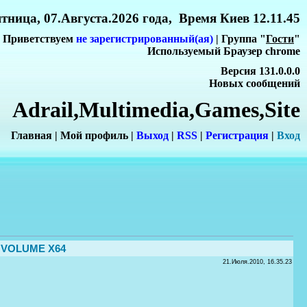
тница, 07.Августа.2026 года, Время Киев 12.11.45
Приветствуем
не зарегистрированный(ая)
| Группа "
Гости
"
Используемый Браузер chrome
Версия 131.0.0.0
Новых сообщений
Adrail,Multimedia,Games,Site
Главная
|
Мой профиль
|
Выход
|
RSS
|
Регистрация
|
Вхо
д
0 VOLUME X64
21.Июля.2010, 16.35.23