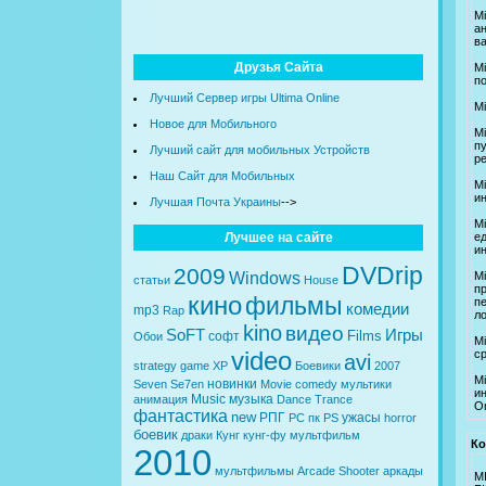
M
а
в
Друзья Сайта
M
п
Лучший Сервер игры Ultima Online
M
Новое для Мобильного
Mi
п
Лучший сайт для мобильных Устройств
р
Наш Сайт для Мобильных
M
и
Лучшая Почта Украины
-->
M
Лучшее на сайте
е
и
DVDrip
2009
Windows
Mi
статьи
House
п
кино
фильмы
п
комедии
mp3
Rap
л
kino
видео
SoFT
Игры
Films
софт
Обои
M
video
ср
avi
strategy
game
XP
Боевики
2007
M
новинки
Seven
Se7en
Movie
comedy
мультики
ин
Music
музыка
анимация
Dance
Trance
O
фантастика
new
РПГ
ужасы
PC
пк
PS
horror
боевик
драки
Кунг
кунг-фу
мультфильм
Ко
2010
мультфильмы
Arcade
Shooter
аркады
M