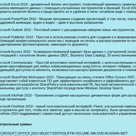
icrosoft Excel 2010 - динамичный бизнес-инструмент, позволяющий принимать правил
нализа имеющихся данных с помощью улучшенных инструментов и функций. Excel 201
арианты развития бизнеса и представлять их в удобном и легко читаемом виде с помо
icrosoft PowerPoint 2010 - Мощная программа создания презентаций, в том числе, по
оддержкой анимации, аудио и видео – даже в высоком разрешении.
icrosoft Outlook 2010 - Почтовый клиент с расширенным набором новых инструментов
crosoft Publisher 2010 - Простая в использовании утилита для создания и и формиров
убликаций профессионального качества с выводом на печать и распространения по по
едактирование фотоматериалов, навигация по документу.
icrosoft Access 2010 - Усовершенствованный вариант базы данных с улучшенной логи
нтеграцией с каталогом бизнес-данных (BDC, Business Data Catalog), 25 качественным
icrosoft Communicator - Простой интуитивно понятный интерфейс с многочисленными
диная идентификация для любых коммуникационных нужд (почта, интернет-пейджер, го
ндикацией доступности абонента, возможностью распространения документов и плано
crosoft SharePoint Workspace 2010 - Приходящее на смену утилите Office Groove 2007
редставляет собой клиентское ПО для эффективного онлайнового и оффлайнового досту
ереносимости разработок SharePoint в пользовательский ПК, быстрой автоматической 
окальному доступу к контенту SharePoint посредством Windows Desktop Search.
icrosoft InfoPath 2010 - Приложение создания насыщенных динамичных форм для рас
еде организации.
icrosoft OneNote 2010 - новый пользовательский интерфейс Fluent, улучшенная навиг
струменты для того, чтобы все заметки, идеи и мысли не затерялись, были организова
neNote 2010 поддерживает совместный доступ нескольких пользователей и управлени
нтрольные суммы:
ICROSOFT.OFFICE.2010.SELECT.EDITION.RTM.VOLUME.X86.DVD.RUSSIAN-WZT