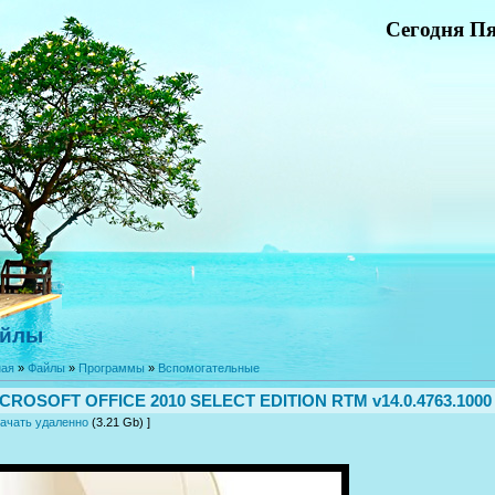
Сегодня Пя
йлы
ная
»
Файлы
»
Программы
»
Вспомогательные
CROSOFT OFFICE 2010 SELECT EDITION RTM v14.0.4763.100
ачать удаленно
(3.21 Gb) ]