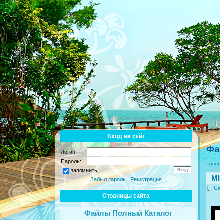
Вход на сайт
Фа
Логин:
Пароль:
Глав
запомнить
MI
Забыл пароль
|
Регистрация
[ ·
Ск
Страницы сайта
Файлы Полный Каталог