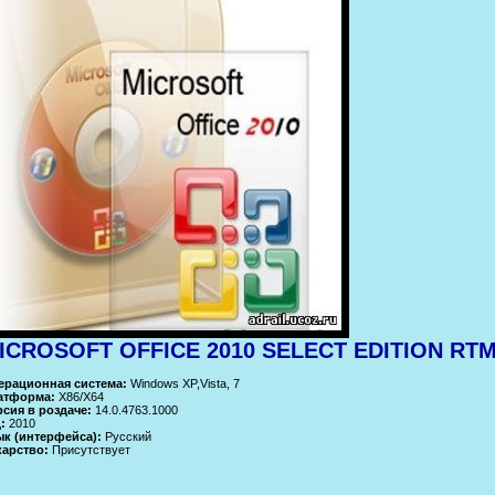
ICROSOFT OFFICE 2010 SELECT EDITION RTM 
ерационная система:
Windows XP,Vista, 7
атформа:
X86/X64
сия в роздаче:
14.0.4763.1000
:
2010
ык (интерфейса):
Русский
карство:
Присутствует