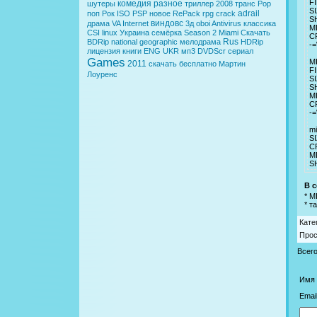
FI
комедия
разное
шутеры
триллер
2008
транс
Pop
SI
adrail
поп
Рок
ISO
PSP
новое
RePack
rpg
crack
S
виндовс
драма
VA
Internet
3д
oboi
Antivirus
классика
M
CSI
linux
Украина
семёрка
Season 2
Miami
Скачать
C
Rus
BDRip
national geographic
мелодрама
HDRip
-=
лицензия
книги
ENG
UKR
мп3
DVDScr
сериал
Games
M
2011
скачать бесплатно
Мартин
FI
Лоуренс
SI
S
M
C
-=
m
SI
C
M
S
В с
* M
* т
Кате
Про
Всег
Имя 
Email