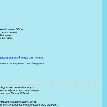
а Microsoft Office.
ет приложений,
10 поможет
вных задач,
ифицированый Win32/...YI троян!!!
ашины - Каспер ничего не обнаружил
ный дополнительный продукт,
 как шрифты, средства проверки
ко для Microsoft Word),
ями для создания документов.
силенные поисковые и навигационные функции.