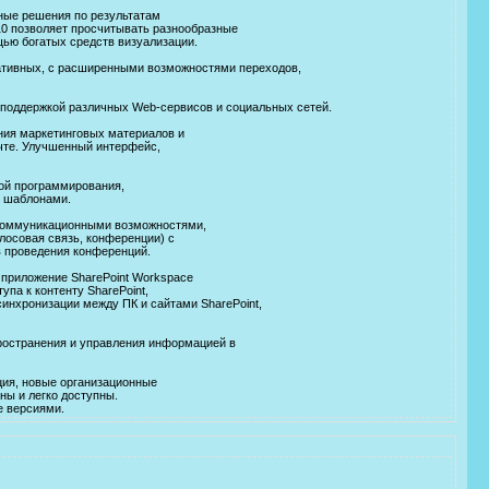
ьные решения по результатам
0 позволяет просчитывать разнообразные
щью богатых средств визуализации.
ртативных, с расширенными возможностями переходов,
, поддержкой различных Web-сервисов и социальных сетей.
ания маркетинговых материалов и
чте. Улучшенный интерфейс,
кой программирования,
и шаблонами.
 коммуникационными возможностями,
лосовая связь, конференции) с
в проведения конференций.
, приложение SharePoint Workspace
па к контенту SharePoint,
синхронизации между ПК и сайтами SharePoint,
пространения и управления информацией в
ация, новые организационные
ны и легко доступны.
е версиями.