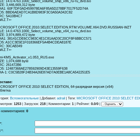
LE: 14.0.4763.1000_Select_volume_ship_x86_ru-ru_dvd.iso
ZE: 3,446,669,312 byte
HA1: 60F7DF0AD459978EA6F85A5D278BF7017F52D74A
D5: BBD6AEAD7CA1B8D983F3C0A50A342C82
RC: 5A10B4C7
W.Z.T=-
ICROSOFT.OFFICE.2010.SELECT.EDITION.RTM.VOLUME.X64.DVD.RUSSIAN-WZT
LE: 14.0.4763.1000_Select_volume_ship_x64_ru-ru_dvd.iso
ZE: 3,974,889,472 byte
HA1: 38141CDE6CC983C4E1C81AAD3C20CF8F6BBCC571
D5: A1CC3E5E1F018366EF5A4B4CDEA8187E
RC: 30CAB349
W.Z.T=-
ini-KMS_Activator_v1.053_RUS.exe
ZE: 1,074,688 byte
RC: 261472B6
D5: 12487368AE278592909D43E13559F638
HA-1: C0C5B28F24B34A26E87AD7A0EBE1A8CA542251E5
оставе:
ICROSOFT OFFICE 2010 SELECT EDITION, 64-разрядная версия (x64)
аблетка
гория
:
Вспомогательные
|
Добавил
:
adrail
|
Теги
:
MICROSOFT OFFICE 2010 SELECT ED
смотров
:
1253
|
Загрузок
:
218
|
Комментарии
:
1
|
Рейтинг
:
0.0
/
0
|
о комментариев
:
0
*:
 *: