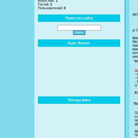
Всего Нас:
1
Гостей:
1
Пользователей:
0
АК
Поиск по сайту
И
Оп
Mic
Курс Валют
пре
вам
поз
ана
"F
З
- 
- 
- 
О
P.
Погода Киев
По
Па
с
о
дв
M
П