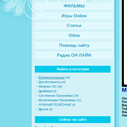
ФИЛЬМЫ
Игры Online
Статьи
Обои
Помощь сайту
Радио ОН ЛАЙН
Файлы в категории
Вспомогательные
[69]
Для Интернета
[34]
Windows ОС
[66]
M
Драйвера
[5]
Системные Программы
[26]
Оп
Мультимедиа Программы
[11]
Пл
НУЖНЫЕ ПОЛЕЗНЫЕ
[6]
Вер
Год
Другие
[6]
Яз
Ле
Сейчас на сайте