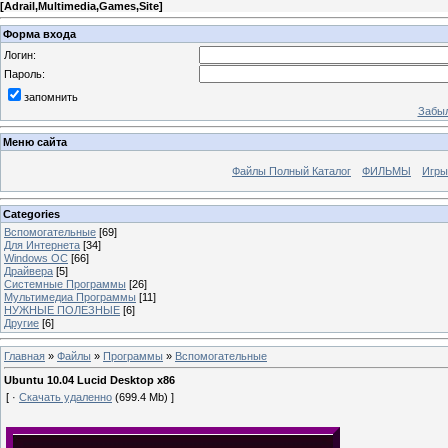
[
Adrail,Multimedia,Games,Site
]
Форма входа
Логин:
Пароль:
запомнить
Забыл
Меню сайта
Файлы Полный Каталог
ФИЛЬМЫ
Игры
Categories
Вспомогательные
[69]
Для Интернета
[34]
Windows ОС
[66]
Драйвера
[5]
Системные Программы
[26]
Мультимедиа Программы
[11]
НУЖНЫЕ ПОЛЕЗНЫЕ
[6]
Другие
[6]
Главная
»
Файлы
»
Программы
»
Вспомогательные
Ubuntu 10.04 Lucid Desktop x86
[ ·
Скачать удаленно
(699.4 Mb) ]